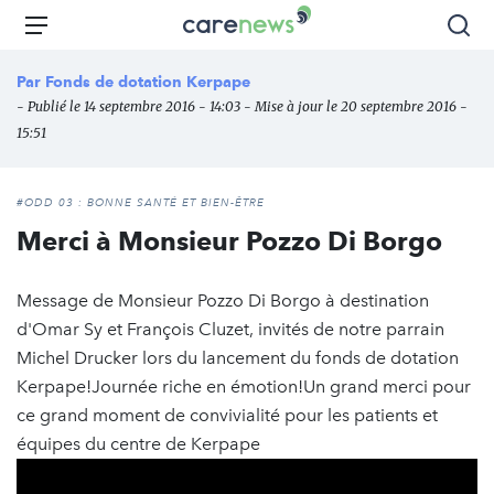
Aller
Carenews,
Menu
Rec
au
Le
contenu
média
Par
Fonds de dotation Kerpape
principal
des
- Publié le 14 septembre 2016 - 14:03 - Mise à jour le 20 septembre 2016 -
acteurs
15:51
de
l'engagement
#ODD 03 : BONNE SANTÉ ET BIEN-ÊTRE
Merci à Monsieur Pozzo Di Borgo
Message de Monsieur Pozzo Di Borgo à destination
d'Omar Sy et François Cluzet, invités de notre parrain
Michel Drucker lors du lancement du fonds de dotation
Kerpape!Journée riche en émotion!Un grand merci pour
ce grand moment de convivialité pour les patients et
équipes du centre de Kerpape