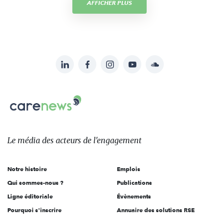
AFFICHER PLUS
LinkedIn
Facebook
Instagram
YouTube
Soundcloud
Suivez-
nous
Carenews,
sur:
Le
média
des
Le média
des acteurs
de l'engagement
acteurs
de
Notre histoire
Emplois
l'engagement
Qui sommes-nous ?
Publications
Ligne éditoriale
Évènements
Pourquoi s'inscrire
Annuaire des solutions RSE