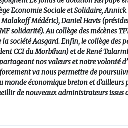
joignent Le fonds de dotation Kerpape en
lège Economie Sociale et Solidaire, Annick
z Malakoff Médéric), Daniel Havis (préside
MF solidarité). Au collège des mécènes TP
 société Aasgard. Enfin, le collège des p
ésident CCI du Morbihan) et de René Talar
, partageant nos valeurs et notre volonté 
forcement va nous permettre de poursuivr
du monde économique breton et d’ailleurs 
ueillir de nouveaux administrateurs issu