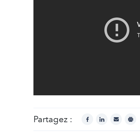
Partagez :
facebook
linkedin
mail
prin