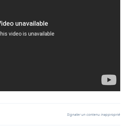
t
Signaler un contenu inapproprié