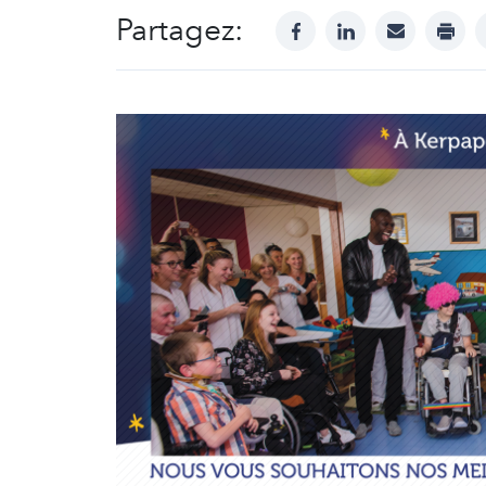
Partagez:
facebook
linkedin
mail
print