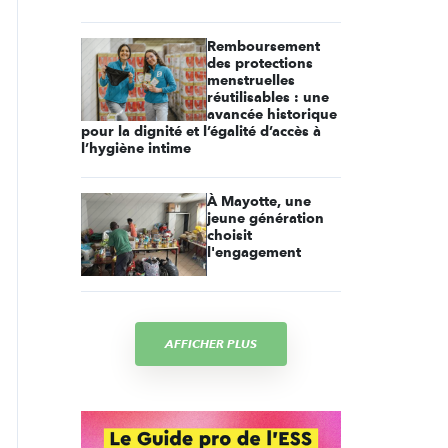
Remboursement
des protections
menstruelles
réutilisables : une
avancée historique
pour la dignité et l’égalité d’accès à
l’hygiène intime
À Mayotte, une
jeune génération
choisit
l'engagement
AFFICHER PLUS