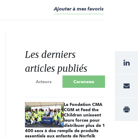
Ajouter à mes favoris
Les derniers
articles publiés
Acteurs
Carenews
La Fondation CMA
CGM et Feed the
Children unissent
leurs forces pour
distribuer plus de 1
400 sacs à dos remplis de produits
essentiels aux enfants de Norfolk