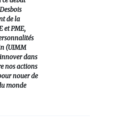
 ce début
 Desbois
nt de la
E et PME,
ersonnalités
min (UIMM
d’innover dans
e nos actions
pour nouer de
s du monde