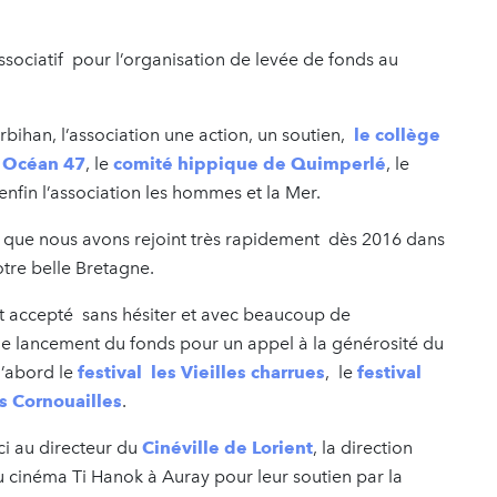
ssociatif pour l’organisation de levée de fonds au
orbihan, l’association une action, un soutien,
le collège
t Océan 47
, le
comité hippique de Quimperlé
, le
nfin l’association les hommes et la Mer.
que nous avons rejoint très rapidement dès 2016 dans
otre belle Bretagne.
nt accepté sans hésiter et avec beaucoup de
 de lancement du fonds pour un appel à la générosité du
d’abord le
festival les Vieilles charrues
, le
festival
es Cornouailles
.
ci au directeur du
Cinéville de Lorient
, la direction
du cinéma Ti Hanok à Auray pour leur soutien par la