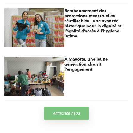
Remboursement des
protections menstruelles
réutilisables : une avancée
historique pour la dignité et
l’égalité d’accès à l’hygiène
intime
À Mayotte, une jeune
génération choisit
l'engagement
AFFICHER PLUS