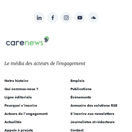
LinkedIn
Facebook
Instagram
YouTube
Soundcloud
Suivez-
nous
Carenews,
sur:
Le
média
des
Le média
des acteurs
de l'engagement
acteurs
de
Notre histoire
Emplois
l'engagement
Qui sommes-nous ?
Publications
Ligne éditoriale
Évènements
Pourquoi s'inscrire
Annuaire des solutions RSE
Acteurs de l'engagement
S'inscrire aux newsletters
Actualités
Journalistes et rédacteurs
Appels à projets
Contact