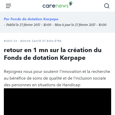
Aller
Carenews,
Menu
Rec
au
Le
contenu
média
Par
Fonds de dotation Kerpape
principal
des
- Publié le 27 février 2017 - 10:00 - Mise à jour le 27 février 2017 - 10:00
acteurs
de
l'engagement
#ODD 03 : BONNE SANTÉ ET BIEN-ÊTRE
retour en 1 mn sur la création du
Fonds de dotation Kerpape
Rejoignez nous pour soutenir l'innovation et la recherche
au bénéfice de soins de qualité et de l'inclusion sociale
des personnes en situations de Handicap