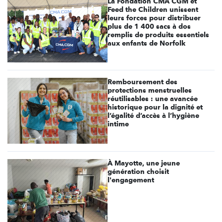
La Fondation CMA CGM et
Feed the Children unissent
leurs forces pour distribuer
plus de 1 400 sacs à dos
remplis de produits essentiels
aux enfants de Norfolk
Remboursement des
protections menstruelles
réutilisables : une avancée
historique pour la dignité et
l’égalité d’accès à l’hygiène
intime
À Mayotte, une jeune
génération choisit
l'engagement