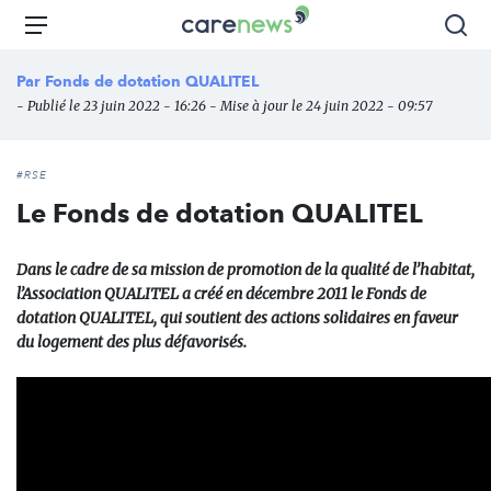
Aller
Carenews,
Menu
Rec
au
Le
contenu
média
Par
Fonds de dotation QUALITEL
principal
des
- Publié le 23 juin 2022 - 16:26 - Mise à jour le 24 juin 2022 - 09:57
acteurs
de
l'engagement
#RSE
Le Fonds de dotation QUALITEL
Dans le cadre de sa mission de promotion de la qualité de l’habitat,
l’Association QUALITEL a créé en décembre 2011 le Fonds de
dotation QUALITEL, qui soutient des actions solidaires en faveur
du logement des plus défavorisés.