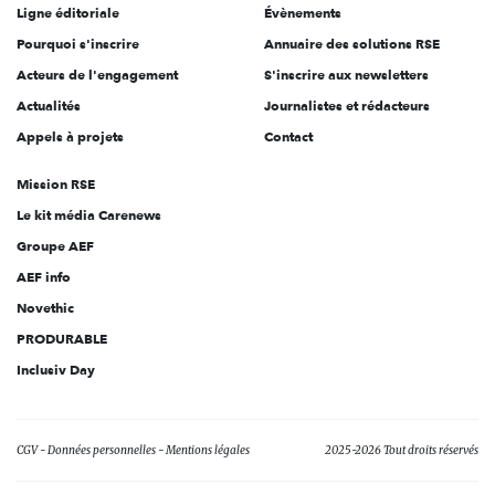
Ligne éditoriale
Évènements
Pourquoi s'inscrire
Annuaire des solutions RSE
Acteurs de l'engagement
S'inscrire aux newsletters
Actualités
Journalistes et rédacteurs
Appels à projets
Contact
Mission RSE
Le kit média Carenews
Groupe AEF
AEF info
Novethic
PRODURABLE
Inclusiv Day
CGV
Données personnelles
Mentions légales
2025-2026 Tout droits réservés