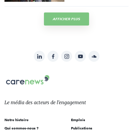
AFFICHER PLUS
LinkedIn
Facebook
Instagram
YouTube
Soundcloud
Suivez-
nous
Carenews,
sur:
Le
média
des
Le média
des acteurs
de l'engagement
acteurs
de
Notre histoire
Emplois
l'engagement
Qui sommes-nous ?
Publications