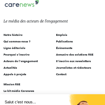
Carenews,
sur:
Le
média
des
Le média
des acteurs
de l'engagement
acteurs
de
Notre histoire
Emplois
l'engagement
Qui sommes-nous ?
Publications
Ligne éditoriale
Évènements
Pourquoi s'inscrire
Annuaire des solutions RSE
Acteurs de l'engagement
S'inscrire aux newsletters
Actualités
Journalistes et rédacteurs
Appels à projets
Contact
Mission RSE
Le kit média Carenews
Groupe AEF
Salut c'est nous...
AEF info