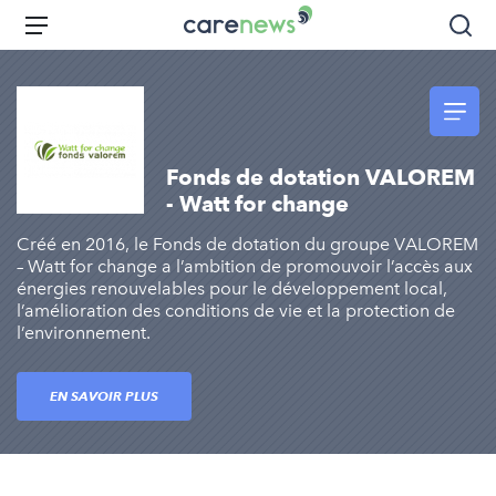
Aller
Carenews,
Menu
Rec
au
Le
contenu
média
principal
des
acteurs
de
Fonds de dotation VALOREM
l'engagement
- Watt for change
Créé en 2016, le Fonds de dotation du groupe VALOREM
– Watt for change a l’ambition de promouvoir l’accès aux
énergies renouvelables pour le développement local,
l’amélioration des conditions de vie et la protection de
l’environnement.
EN SAVOIR PLUS