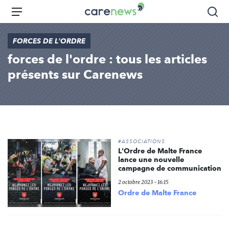
Aller
Carenews,
Menu
Rec
au
Le
contenu
média
FORCES DE L'ORDRE
principal
des
forces de l'ordre : tous les articles
acteurs
de
présents sur Carenews
l'engagement
#ASSOCIATIONS
L'Ordre de Malte France
lance une nouvelle
campagne de communication
2 octobre 2023 - 16:15
Ordre de Malte France