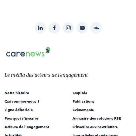
LinkedIn
Facebook
Instagram
YouTube
Soundcloud
Suivez-
nous
Carenews,
sur:
Le
média
des
Le média
des acteurs
de l'engagement
acteurs
de
Notre histoire
Emplois
l'engagement
Qui sommes-nous ?
Publications
Ligne éditoriale
Évènements
Pourquoi s'inscrire
Annuaire des solutions RSE
Acteurs de l'engagement
S'inscrire aux newsletters
Actualités
Journalistes et rédacteurs