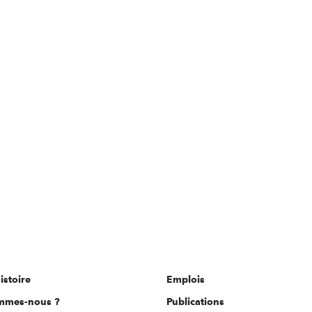
istoire
Emplois
mmes-nous ?
Publications