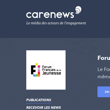
Aller
au
Carenews,
contenu
Le
principal
média
des
acteurs
de
l'engagement
Foru
Le Fo
mêmes
EN 
PUBLICATIONS
RECEVOIR LES NEWS