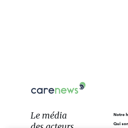
Carenews,
Le
média
des
acteurs
Le média
Notre h
de
des acteurs
Qui so
l'engagement