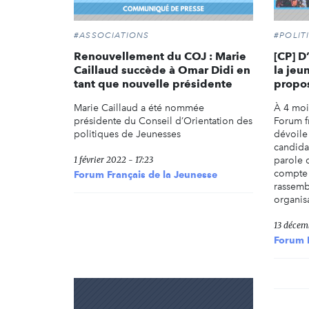
#ASSOCIATIONS
#POLIT
Renouvellement du COJ : Marie
[CP] D
Caillaud succède à Omar Didi en
la jeu
tant que nouvelle présidente
propos
Marie Caillaud a été nommée
À 4 mois
présidente du Conseil d’Orientation des
Forum fr
politiques de Jeunesses
dévoile 
candida
1 février 2022 - 17:23
parole d
compte 
Forum Français de la Jeunesse
rassemb
organisa
13 décem
Forum F