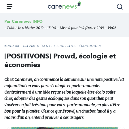
Aller
Carenews,
Menu
Rec
au
Le
contenu
média
Par
Carenews INFO
principal
des
- Publié le 4 février 2019 - 15:00 - Mise à jour le 4 février 2019 - 15:06
acteurs
de
l'engagement
#ODD 08 : TRAVAIL DÉCENT ET CROISSANCE ÉCONOMIQUE
[POSITIVONS] Prowd, écologie et
économies
Chez Carenews, on commence la semaine sur une note positive ! Et
aujourd’hui on vous parle écologie et porte-monnaie.
Contrairement à une idée reçue selon laquelle être écolo coûte
cher, adopter des gestes écologiques dans son quotidien peut
s’avérer en fait très bon pour votre porte-monnaie, en plus d’être
bon pour la planète. C’est ce que Prowd, un chatbot lancé il y a
moins d’un an, entend prouver à ses usagers.