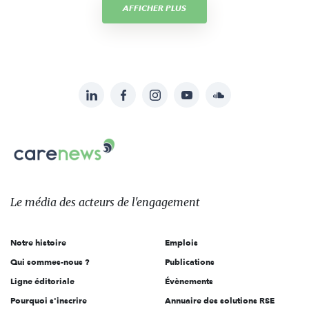
AFFICHER PLUS
LinkedIn
Facebook
Instagram
YouTube
Soundcloud
Suivez-
nous
Carenews,
sur:
Le
média
des
Le média
des acteurs
de l'engagement
acteurs
de
Notre histoire
Emplois
l'engagement
Qui sommes-nous ?
Publications
Ligne éditoriale
Évènements
Pourquoi s'inscrire
Annuaire des solutions RSE