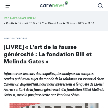
Aller
Carenews,
Menu
Rec
au
Le
contenu
média
Par
Carenews INFO
principal
des
- Publié le 18 avril 2019 - 12:41 - Mise à jour le 21 mars 2022 - 11:04
acteurs
de
l'engagement
#PHILANTHROPIE
[LIVRE] « L'art de la fausse
générosité : La fondation Bill et
Melinda Gates »
Informer les lecteurs des enquêtes, des analyses ou comptes
rendus publiés au sujet du monde de la solidarité est essentiel chez
Carenews. Aujourd’hui, nous nous intéressons à l'enquête de Lionel
Astruc : « L'art de la fausse générosité : La fondation Bill et Melinda
Gates », avec la postface écrite par Vandana Shiva.