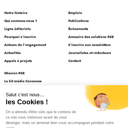
acteurs
de
Notre histoire
Emplois
l'engagement
Qui sommes-nous ?
Publications
Ligne éditoriale
Évènements
Pourquoi s'inscrire
Annuaire des solutions RSE
Acteurs de l'engagement
S'inscrire aux newsletters
Actualités
Journalistes et rédacteurs
Appels à projets
Contact
Mission RSE
Le kit média Carenews
Groupe AEF
Salut c'est nous...
AEF info
les Cookies !
Novethic
On a attendu d'être sûrs que le contenu de
PRODURABLE
ce site vous intéresse avant de vous
Inclusiv Day
déranger, mais on aimerait bien vous accompagner pendant votre