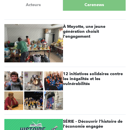
Acteurs
Carenews
À Mayotte, une jeune
génération choisit
l'engagement
12 initiatives solidaires contre
les inégalités et les
vulnérabilités
SÉRIE - Découvrir l'histoire de
l'économie engagée