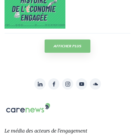
AFFICHER PLUS
LinkedIn
Facebook
Instagram
YouTube
Soundcloud
Suivez-
nous
Carenews,
sur:
Le
média
des
Le média
des acteurs
de l'engagement