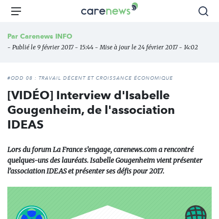
Aller
Carenews,
Menu
Rec
au
Le
contenu
média
Par
Carenews INFO
principal
des
- Publié le 9 février 2017 - 15:44 - Mise à jour le 24 février 2017 - 14:02
acteurs
de
l'engagement
#ODD 08 : TRAVAIL DÉCENT ET CROISSANCE ÉCONOMIQUE
[VIDÉO] Interview d'Isabelle
Gougenheim, de l'association
IDEAS
Lors du forum La France s’engage, carenews.com a rencontré
quelques-uns des lauréats. Isabelle Gougenheim vient présenter
l’association IDEAS et présenter ses défis pour 2017.