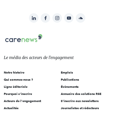
LinkedIn
Facebook
Instagram
YouTube
Soundcloud
Suivez-
nous
Carenews,
sur:
Le
média
des
Le média
des acteurs
de l'engagement
acteurs
de
Notre histoire
Emplois
l'engagement
Qui sommes-nous ?
Publications
Ligne éditoriale
Évènements
Pourquoi s'inscrire
Annuaire des solutions RSE
Acteurs de l'engagement
S'inscrire aux newsletters
Actualités
Journalistes et rédacteurs