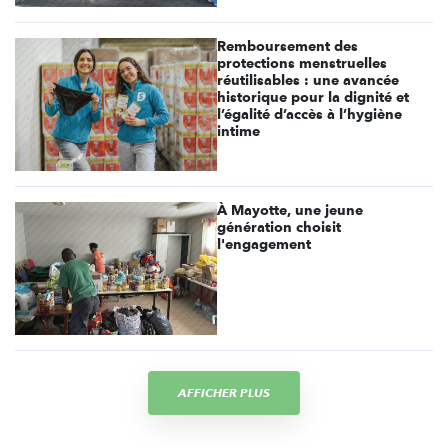
Remboursement des
protections menstruelles
réutilisables : une avancée
historique pour la dignité et
l’égalité d’accès à l’hygiène
intime
À Mayotte, une jeune
génération choisit
l'engagement
AFFICHER PLUS