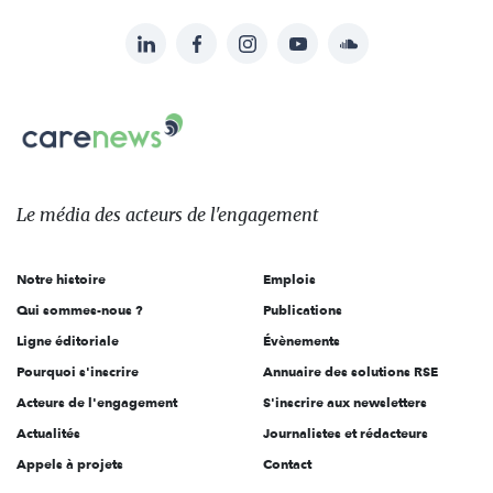
LinkedIn
Facebook
Instagram
YouTube
Soundcloud
Suivez-
nous
Carenews,
sur:
Le
média
des
Le média
des acteurs
de l'engagement
acteurs
de
Notre histoire
Emplois
l'engagement
Qui sommes-nous ?
Publications
Ligne éditoriale
Évènements
Pourquoi s'inscrire
Annuaire des solutions RSE
Acteurs de l'engagement
S'inscrire aux newsletters
Actualités
Journalistes et rédacteurs
Appels à projets
Contact