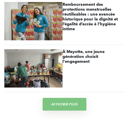
Remboursement des
protections menstruelles
réutilisables : une avancée
historique pour la dignité et
l’égalité d’accès à l’hygiène
intime
À Mayotte, une jeune
génération choisit
l'engagement
AFFICHER PLUS