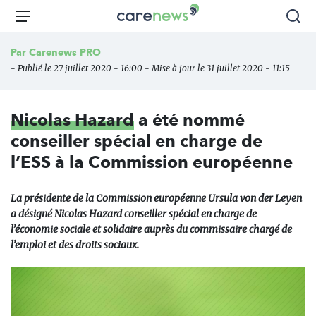
Aller
Carenews,
Menu
Rec
au
Le
contenu
média
Par
Carenews PRO
principal
des
- Publié le 27 juillet 2020 - 16:00 - Mise à jour le 31 juillet 2020 - 11:15
acteurs
de
l'engagement
Nicolas Hazard
a été nommé
conseiller spécial en charge de
l’ESS à la Commission européenne
La présidente de la Commission européenne Ursula von der Leyen
a désigné Nicolas Hazard conseiller spécial en charge de
l’économie sociale et solidaire auprès du commissaire chargé de
l’emploi et des droits sociaux.