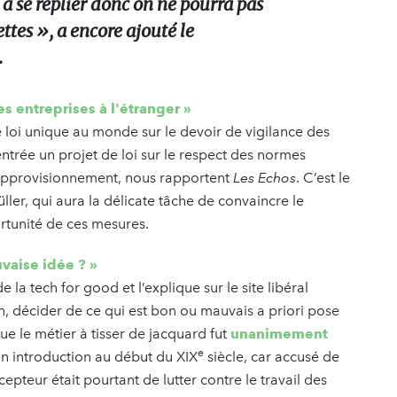
à se replier donc on ne pourra pas
ettes », a encore ajouté le
.
s entreprises à l'étranger »
 loi unique au monde sur le devoir de vigilance des
ntrée un projet de loi sur le respect des normes
'approvisionnement, nous rapportent
Les Echos
. C’est le
er, qui aura la délicate tâche de convaincre le
ortunité de ces mesures.
auvaise idée ? »
 la tech for good et l’explique sur le site libéral
on, décider de ce qui est bon ou mauvais a priori pose
ue le métier à tisser de jacquard fut
unanimement
e
on introduction au début du XIX
siècle, car accusé de
ncepteur était pourtant de lutter contre le travail des