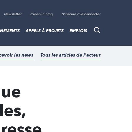
Newsletter
Créer un blog
S'inscrire / Se connecter
ÈNEMENTS
APPELS À PROJETS
EMPLOIS
Recherche
cevoir les news
Tous les articles de l'acteur
que
des,
presse