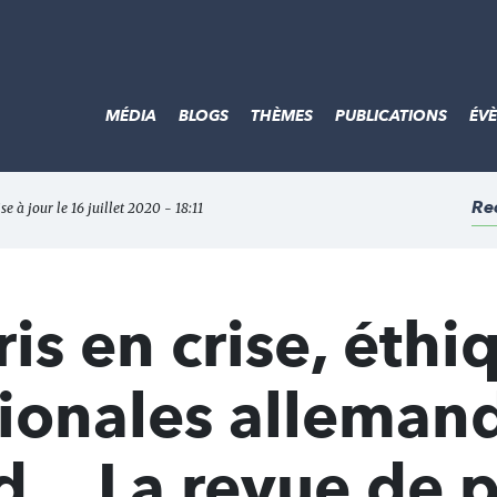
MÉDIA
BLOGS
THÈMES
PUBLICATIONS
ÉV
Re
se à jour le 16 juillet 2020 - 18:11
is en crise, éthi
ionales alleman
d... La revue de 