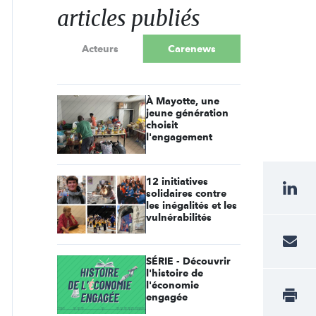
articles publiés
Acteurs
Carenews
À Mayotte, une
jeune génération
choisit
l'engagement
12 initiatives
solidaires contre
les inégalités et les
vulnérabilités
SÉRIE - Découvrir
l'histoire de
l'économie
engagée