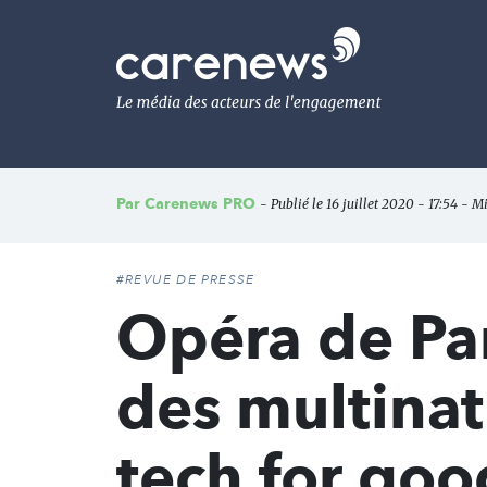
Aller
au
Carenews,
contenu
Le
principal
média
des
acteurs
de
l'engagement
Par
Carenews PRO
- Publié le 16 juillet 2020 - 17:54 - Mi
#REVUE DE PRESSE
Opéra de Par
des multinat
tech for goo