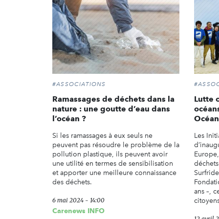
#ASSOCIATIONS
#ASSOC
Ramassages de déchets dans la
Lutte 
nature : une goutte d’eau dans
océans
l’océan ?
Océan
Si les ramassages à eux seuls ne
Les Init
peuvent pas résoudre le problème de la
d’inaugu
pollution plastique, ils peuvent avoir
Europe,
une utilité en termes de sensibilisation
déchets
et apporter une meilleure connaissance
Surfride
des déchets.
Fondati
ans –, c
6 mai 2024 - 14:00
citoyens
Carenews INFO
12 avril 