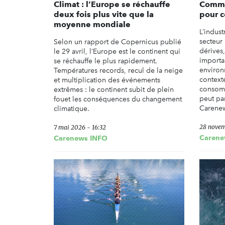
Climat : l’Europe se réchauffe
Comme
deux fois plus vite que la
pour 
moyenne mondiale
L’indust
secteur
Selon un rapport de Copernicus publié
dérives
le 29 avril, l’Europe est le continent qui
importa
se réchauffe le plus rapidement.
environ
Températures records, recul de la neige
context
et multiplication des événements
consomm
extrêmes : le continent subit de plein
peut pa
fouet les conséquences du changement
Carenew
climatique.
28 novem
7 mai 2026 - 16:32
Carene
Carenews INFO