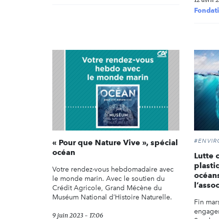
Fondat
#ENVI
« Pour que Nature Vive », spécial
océan
Lutte 
plasti
Votre rendez-vous hebdomadaire avec
océans
le monde marin. Avec le soutien du
l’asso
Crédit Agricole, Grand Mécène du
Muséum National d’Histoire Naturelle.
Fin mars
engagem
9 juin 2023 - 17:06