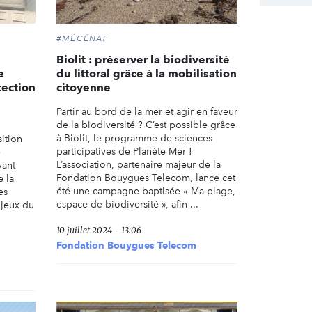
#MÉCÉNAT
Biolit : préserver la biodiversité
e
du littoral grâce à la mobilisation
tection
citoyenne
Partir au bord de la mer et agir en faveur
de la biodiversité ? C’est possible grâce
à Biolit, le programme de sciences
ition
participatives de Planète Mer !
e
L’association, partenaire majeur de la
yant
Fondation Bouygues Telecom, lance cet
e la
été une campagne baptisée « Ma plage,
es
espace de biodiversité », afin ...
njeux du
10 juillet 2024 - 13:06
Fondation Bouygues Telecom