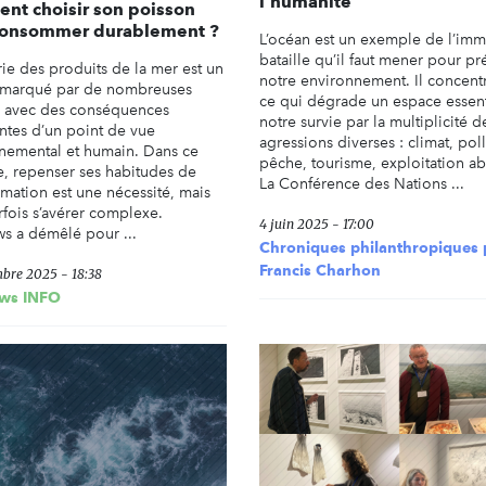
l’humanité
nt choisir son poisson
consommer durablement ?
L’océan est un exemple de l’im
bataille qu’il faut mener pour pr
rie des produits de la mer est un
notre environnement. Il concentr
 marqué par de nombreuses
ce qui dégrade un espace essent
, avec des conséquences
notre survie par la multiplicité d
ntes d’un point de vue
agressions diverses : climat, pol
nemental et humain. Dans ce
pêche, tourisme, exploitation ab
e, repenser ses habitudes de
La Conférence des Nations ...
ation est une nécessité, mais
rfois s’avérer complexe.
4 juin 2025 - 17:00
s a démêlé pour ...
Chroniques philanthropiques 
Francis Charhon
bre 2025 - 18:38
ws INFO