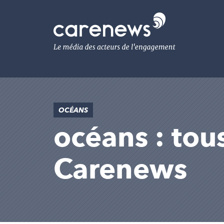
Aller
au
Carenews,
contenu
Le
principal
média
des
acteurs
de
l'engagement
OCÉANS
océans : tous
Carenews