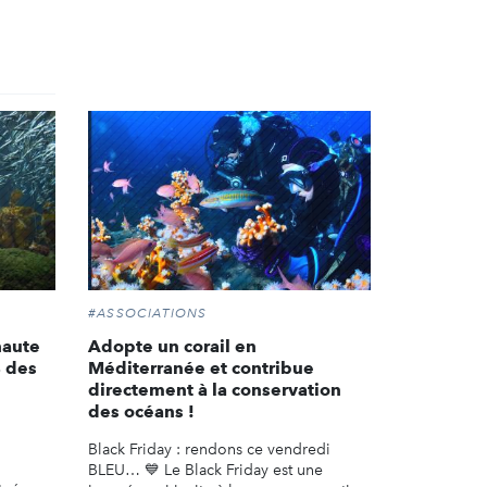
#ASSOCIATIONS
haute
Adopte un corail en
% des
Méditerranée et contribue
directement à la conservation
des océans !
Black Friday : rendons ce vendredi
BLEU… 💙 Le Black Friday est une