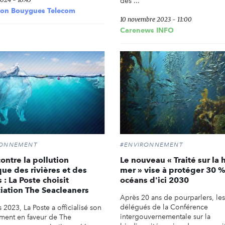
des ...
ion Bouygues Telecom
10 novembre 2023 - 11:00
Carenews INFO
RONNEMENT
#ENVIRONNEMENT
contre la pollution
Le nouveau « Traité sur la 
que des rivières et des
mer » vise à protéger 30 
 : La Poste choisit
océans d'ici 2030
ciation The Seacleaners
Après 20 ans de pourparlers, les
délégués de la Conférence
 2023, La Poste a officialisé son
intergouvernementale sur la
ent en faveur de The