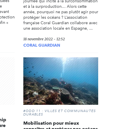
tuées
journée qui incite à la surconsommation
le
et à la surproduction… Alors cette
evant
année, pourquoi ne pas plutôt agir pour
otection
protéger les océans ? L’association
fin «
française Coral Guardian collabore avec
une association locale en Espagne, ...
18 novembre 2022 - 12:52
CORAL GUARDIAN
#ODD 11 : VILLES ET COMMUNAUTÉS
DURABLES
hip
Mobilisation pour mieux
ure
connaître et protéger nos océans