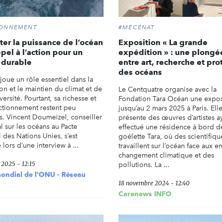
RONNEMENT
#MÉCÉNAT
ter la puissance de l’océan
Exposition « La grande
ppel à l’action pour un
expédition » : une plongé
 durable
entre art, recherche et pro
des océans
joue un rôle essentiel dans la
on et le maintien du climat et de
Le Centquatre organise avec la
versité. Pourtant, sa richesse et
Fondation Tara Océan une expos
ctionnement restent peu
jusqu’au 2 mars 2025 à Paris. Ell
s. Vincent Doumeizel, conseiller
présente des œuvres d’artistes a
l sur les océans au Pacte
effectué une résidence à bord d
 des Nations Unies, s’est
goélette Tara, où des scientifiqu
lors d’une interview à ...
travaillent sur l’océan face aux e
changement climatique et des
r 2025 - 12:15
pollutions. La ...
ondial de l'ONU - Réseau
18 novembre 2024 - 12:40
Carenews INFO