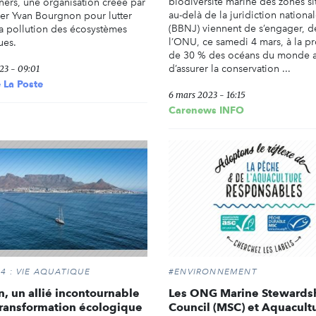
biodiversité marine des zones si
ners, une organisation créée par
au-delà de la juridiction nationa
per Yvan Bourgnon pour lutter
(BBNJ) viennent de s’engager, d
la pollution des écosystèmes
l’ONU, ce samedi 4 mars, à la pr
ues.
de 30 % des océans du monde a
d’assurer la conservation ...
23 - 09:01
 La Poste
6 mars 2023 - 16:15
Carenews INFO
4 : VIE AQUATIQUE
#ENVIRONNEMENT
n, un allié incontournable
Les ONG Marine Stewards
transformation écologique
Council (MSC) et Aquacult