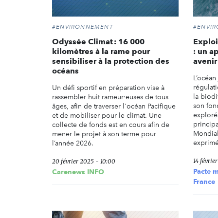
#ENVIRONNEMENT
#ENVI
Odyssée Climat : 16 000
Exploi
kilomètres à la rame pour
: un a
sensibiliser à la protection des
avenir
océans
L’océan 
régulati
Un défi sportif en préparation vise à
la biodi
rassembler huit rameur·euses de tous
son fon
âges, afin de traverser l'océan Pacifique
exploré
et de mobiliser pour le climat. Une
principa
collecte de fonds est en cours afin de
Mondial
mener le projet à son terme pour
exprimé 
l’année 2026.
14 févrie
20 février 2025 - 10:00
Pacte m
Carenews INFO
France