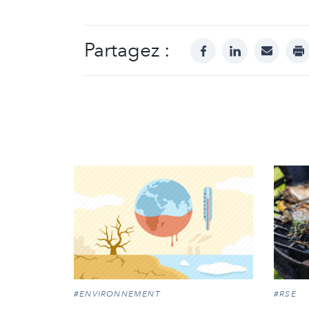
Partagez :
facebook
linkedin
mail
pr
#ENVIRONNEMENT
#RSE