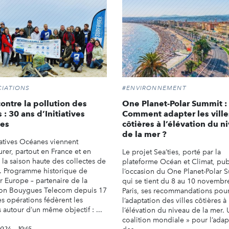
IATIONS
#ENVIRONNEMENT
contre la pollution des
One Planet-Polar Summit :
 : 30 ans d’Initiatives
Comment adapter les ville
es
côtières à l’élévation du n
de la mer ?
iatives Océanes viennent
rer, partout en France et en
Le projet Sea’ties, porté par la
 la saison haute des collectes de
plateforme Océan et Climat, pub
. Programme historique de
l’occasion du One Planet-Polar 
r Europe – partenaire de la
qui se tient du 8 au 10 novembr
on Bouygues Telecom depuis 17
Paris, ses recommandations pou
es opérations fédèrent les
l’adaptation des villes côtières à
 autour d’un même objectif : ...
l’élévation du niveau de la mer.
coalition mondiale » pour l’adap
2024 - 10:45