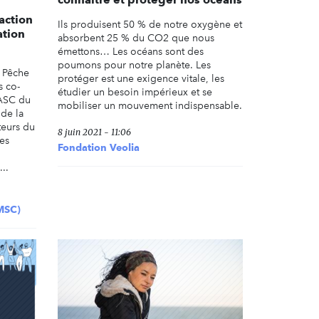
’action
Ils produisent 50 % de notre oxygène et
ation
absorbent 25 % du CO2 que nous
émettons… Les océans sont des
poumons pour notre planète. Les
a Pêche
protéger est une exigence vitale, les
s co-
étudier un besoin impérieux et se
ASC du
mobiliser un mouvement indispensable.
 de la
teurs du
8 juin 2021 - 11:06
es
Fondation Veolia
..
MSC)