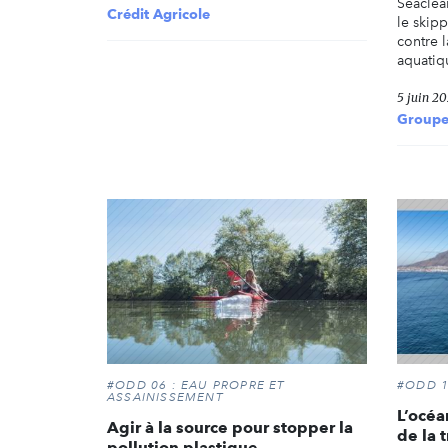
Seaclea
Crédit Agricole
le skip
contre 
aquatiq
5 juin 20
Groupe
#ODD 06 : EAU PROPRE ET
#ODD 1
ASSAINISSEMENT
L’océa
Agir à la source pour stopper la
de la 
pollution plastique