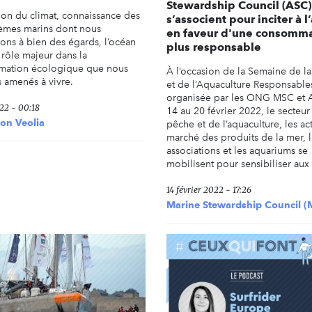
Stewardship Council (ASC)
ion du climat, connaissance des
s’associent pour inciter à l
èmes marins dont nous
en faveur d'une consomm
ns à bien des égards, l’océan
plus responsable
 rôle majeur dans la
rmation écologique que nous
À l’occasion de la Semaine de l
amenés à vivre.
et de l’Aquaculture Responsable
organisée par les ONG MSC et 
022 - 00:18
14 au 20 février 2022, le secteur
on Veolia
pêche et de l’aquaculture, les ac
marché des produits de la mer, l
associations et les aquariums se
mobilisent pour sensibiliser aux .
14 février 2022 - 17:26
Marine Stewardship Council (