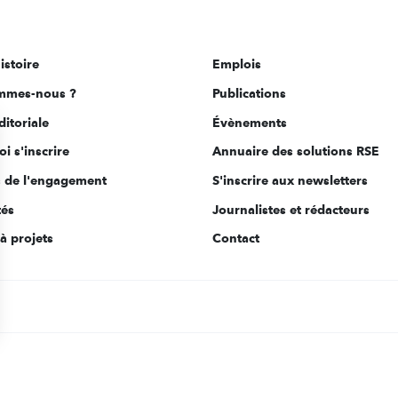
istoire
Emplois
mmes-nous ?
Publications
ditoriale
Évènements
i s'inscrire
Annuaire des solutions RSE
s de l'engagement
S'inscrire aux newsletters
tés
Journalistes et rédacteurs
à projets
Contact
s Options
ètres de confidentialité, en garantissant la conformité avec le