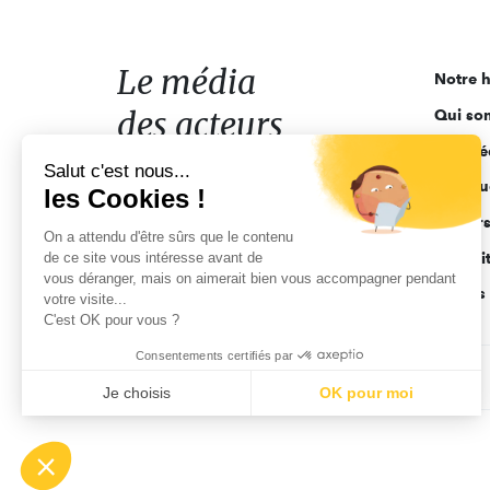
média
des
acteurs
Le média
Notre h
de
des acteurs
Qui so
l'engagement
Ligne é
de l'engagement
Salut c'est nous...
Pourquo
les Cookies !
Acteur
On a attendu d'être sûrs que le contenu
de ce site vous intéresse avant de
Actuali
vous déranger, mais on aimerait bien vous accompagner pendant
Appels 
votre visite...
C'est OK pour vous ?
Consentements certifiés par
CGV
Données personnelles
Mentions légales
Je choisis
OK pour moi
Axeptio consent
Plateforme de Gestion du Consentement : Personnalisez vo
Notre plateforme vous permet d'adapter et de gérer vos param