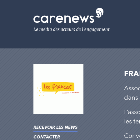
Aller
au
Carenews,
contenu
Le
principal
média
des
acteurs
de
l'engagement
FRA
Assoc
dans 
L’ass
les t
RECEVOIR LES NEWS
Conve
CONTACTER