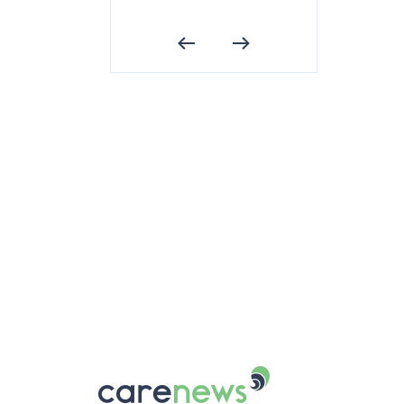
Carenews,
Le