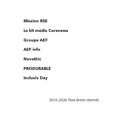
nous
sur:
Mission RSE
Le kit média Carenews
Groupe AEF
AEF info
Novethic
PRODURABLE
Inclusiv Day
2025-2026 Tout droits réservés
s réglementations. Personnalisez vos préférences pour contrôler