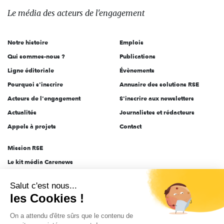
des
Le média
des acteurs
de l'engagement
acteurs
de
Notre histoire
Emplois
l'engagement
Qui sommes-nous ?
Publications
Ligne éditoriale
Évènements
Pourquoi s'inscrire
Annuaire des solutions RSE
Acteurs de l'engagement
S'inscrire aux newsletters
Actualités
Journalistes et rédacteurs
Appels à projets
Contact
Mission RSE
Le kit média Carenews
Groupe AEF
Salut c'est nous...
AEF info
les Cookies !
Novethic
On a attendu d'être sûrs que le contenu de
PRODURABLE