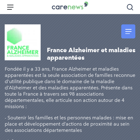
Aller
Carenews,
Menu
Rec
au
Le
contenu
média
principal
des
acteurs
de
France Alzheimer et maladies
l'engagement
apparentées
Fondée il y a 33 ans, France Alzheimer et maladies
apparentées est la seule association de familles reconnue
d’utilité publique dans le domaine de la maladie
d’Alzheimer et des maladies apparentées. Présente dans
toute la France à travers ses 98 associations
départementales, elle articule son action autour de 4
missions :
- Soutenir les familles et les personnes malades : mise en
place et développement d’actions de proximité au sein
des associations départementales