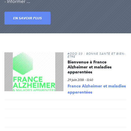
- Informer ...
EN SAVOIR PLUS
#ODD 03 : BONNE SANTÉ ET BIEN-
ÊTRE
Bienvenue à France
Alzheimer et maladies
apparentées
29 juin 2018 - 11:40
France Alzheimer et maladies
apparentées