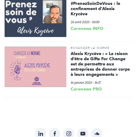
#PrenezSoinDeVous : le
confinement d'Alexis
Krycève
26 avril 2020 - 10:00
Carenews INFO
#CHANGER LA NORME
Alexis Krycève : « La raison
d’être de Gifts For Change
est de permettre aux
entreprises de donner corps
à leurs engagements »
16 janvier 2020 - 14:17
Carenews PRO
LinkedIn
Facebook
Instagram
YouTube
Soundcloud
Suivez-