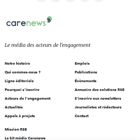
nous
Carenews,
sur:
Le
média
des
Le média
des acteurs
de l'engagement
acteurs
de
Notre histoire
Emplois
l'engagement
Qui sommes-nous ?
Publications
Ligne éditoriale
Évènements
Pourquoi s'inscrire
Annuaire des solutions RSE
Acteurs de l'engagement
S'inscrire aux newsletters
Actualités
Journalistes et rédacteurs
Appels à projets
Contact
Mission RSE
Le kit média Carenews