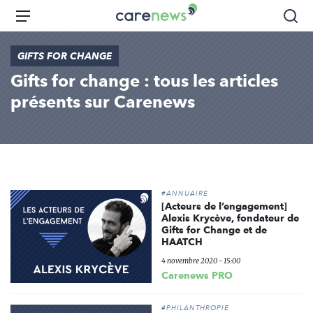
Aller
Carenews,
Menu
Rec
au
Le
contenu
média
GIFTS FOR CHANGE
principal
des
Gifts for change : tous les articles
acteurs
de
présents sur Carenews
l'engagement
#ANNUAIRE
[Acteurs de l’engagement]
Alexis Krycève, fondateur de
Gifts for Change et de
HAATCH
4 novembre 2020 - 15:00
Carenews PRO
#PHILANTHROPIE