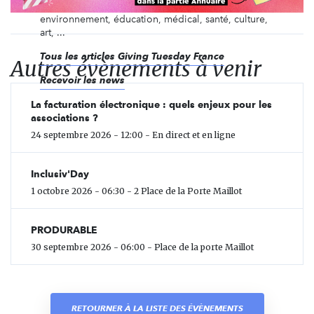
manière et pour la cause de son choix :
environnement, éducation, médical, santé, culture,
art, ...
Tous les articles Giving Tuesday France
Autres évènements à venir
Recevoir les news
La facturation électronique : quels enjeux pour les
associations ?
24 septembre 2026 - 12:00 - En direct et en ligne
Inclusiv'Day
1 octobre 2026 - 06:30 - 2 Place de la Porte Maillot
PRODURABLE
30 septembre 2026 - 06:00 - Place de la porte Maillot
RETOURNER À LA LISTE DES ÉVÈNEMENTS