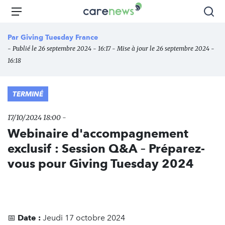
Aller
Carenews,
Menu
Rec
au
Le
contenu
média
Par
Giving Tuesday France
principal
des
- Publié le 26 septembre 2024 - 16:17 - Mise à jour le 26 septembre 2024 -
acteurs
16:18
de
l'engagement
TERMINÉ
17/10/2024 18:00 -
Webinaire d'accompagnement
exclusif : Session Q&A – Préparez-
vous pour Giving Tuesday 2024
📅
Date :
Jeudi 17 octobre 2024