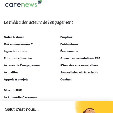
Carenews,
sur:
Le
média
des
Le média
des acteurs
de l'engagement
acteurs
de
Notre histoire
Emplois
l'engagement
Qui sommes-nous ?
Publications
Ligne éditoriale
Évènements
Pourquoi s'inscrire
Annuaire des solutions RSE
Acteurs de l'engagement
S'inscrire aux newsletters
Actualités
Journalistes et rédacteurs
Appels à projets
Contact
Mission RSE
Le kit média Carenews
Groupe AEF
Salut c'est nous...
AEF info