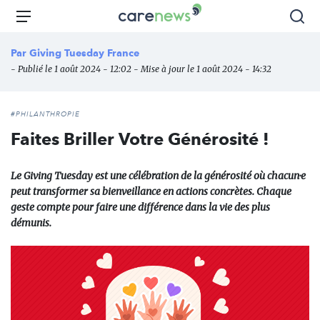
Aller
Carenews,
Menu
Rec
au
Le
contenu
média
Par
Giving Tuesday France
principal
des
- Publié le 1 août 2024 - 12:02 - Mise à jour le 1 août 2024 - 14:32
acteurs
de
l'engagement
#PHILANTHROPIE
Faites Briller Votre Générosité !
Le Giving Tuesday est une célébration de la générosité où chacun·e
peut transformer sa bienveillance en actions concrètes. Chaque
geste compte pour faire une différence dans la vie des plus
démunis.