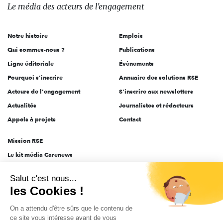
des
Le média
des acteurs
de l'engagement
acteurs
de
Notre histoire
Emplois
l'engagement
Qui sommes-nous ?
Publications
Ligne éditoriale
Évènements
Pourquoi s'inscrire
Annuaire des solutions RSE
Acteurs de l'engagement
S'inscrire aux newsletters
Actualités
Journalistes et rédacteurs
Appels à projets
Contact
Mission RSE
Le kit média Carenews
Groupe AEF
Salut c'est nous...
AEF info
les Cookies !
Novethic
On a attendu d'être sûrs que le contenu de
PRODURABLE
ce site vous intéresse avant de vous