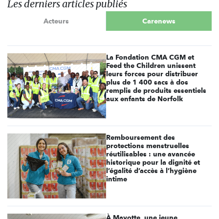
Les derniers articles publiés
Acteurs
Carenews
La Fondation CMA CGM et
Feed the Children unissent
leurs forces pour distribuer
plus de 1 400 sacs à dos
remplis de produits essentiels
aux enfants de Norfolk
Remboursement des
protections menstruelles
réutilisables : une avancée
historique pour la dignité et
l’égalité d’accès à l’hygiène
intime
À Mayotte, une jeune