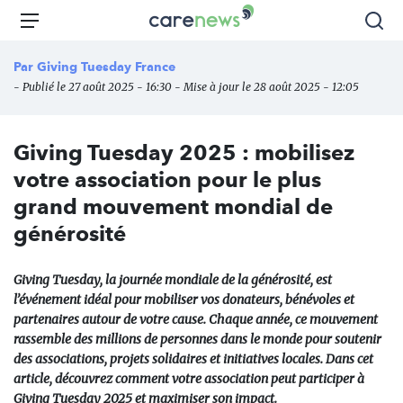
Aller
Carenews,
Menu
Rec
au
Le
contenu
média
Par
Giving Tuesday France
principal
des
- Publié le 27 août 2025 - 16:30 - Mise à jour le 28 août 2025 - 12:05
acteurs
de
l'engagement
Giving Tuesday 2025 : mobilisez
votre association pour le plus
grand mouvement mondial de
générosité
Giving Tuesday, la journée mondiale de la générosité, est
l’événement idéal pour mobiliser vos donateurs, bénévoles et
partenaires autour de votre cause. Chaque année, ce mouvement
rassemble des millions de personnes dans le monde pour soutenir
des associations, projets solidaires et initiatives locales. Dans cet
article, découvrez comment votre association peut participer à
Giving Tuesday 2025 et maximiser son impact.