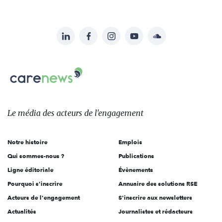
LinkedIn
Facebook
Instagram
YouTube
Soundcloud
Suivez-
nous
Carenews,
sur:
Le
média
des
Le média
des acteurs
de l'engagement
acteurs
de
Notre histoire
Emplois
l'engagement
Qui sommes-nous ?
Publications
Ligne éditoriale
Évènements
Pourquoi s'inscrire
Annuaire des solutions RSE
Acteurs de l'engagement
S'inscrire aux newsletters
Actualités
Journalistes et rédacteurs