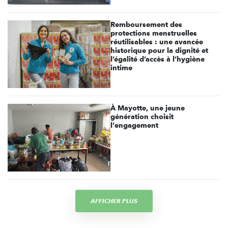
Remboursement des
protections menstruelles
réutilisables : une avancée
historique pour la dignité et
l’égalité d’accès à l’hygiène
intime
À Mayotte, une jeune
génération choisit
l'engagement
AFFICHER PLUS