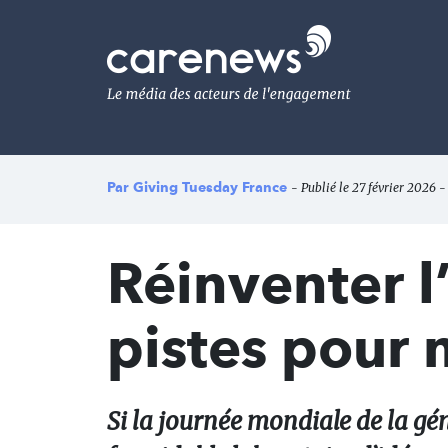
Aller
au
Carenews,
contenu
Le
principal
média
des
acteurs
de
l'engagement
Par
Giving Tuesday France
- Publié le 27 février 2026 -
Réinventer 
pistes pour 
Si la journée mondiale de la gén