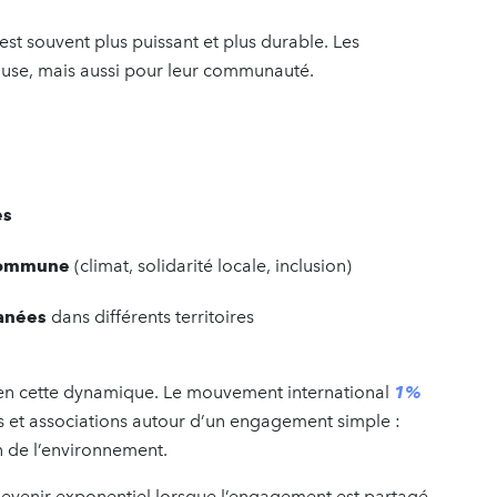
t souvent plus puissant et plus durable. Les
use, mais aussi pour leur communauté.
es
 commune
(climat, solidarité locale, inclusion)
tanées
dans différents territoires
bien cette dynamique. Le mouvement international
1%
s et associations autour d’un engagement simple :
on de l’environnement.
evenir exponentiel lorsque l’engagement est partagé