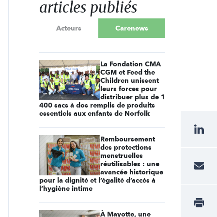
articles publiés
Acteurs
Carenews
La Fondation CMA
CGM et Feed the
Children unissent
leurs forces pour
distribuer plus de 1
400 sacs à dos remplis de produits
essentiels aux enfants de Norfolk
Remboursement
des protections
menstruelles
réutilisables : une
avancée historique
pour la dignité et l’égalité d’accès à
l’hygiène intime
À Mayotte, une