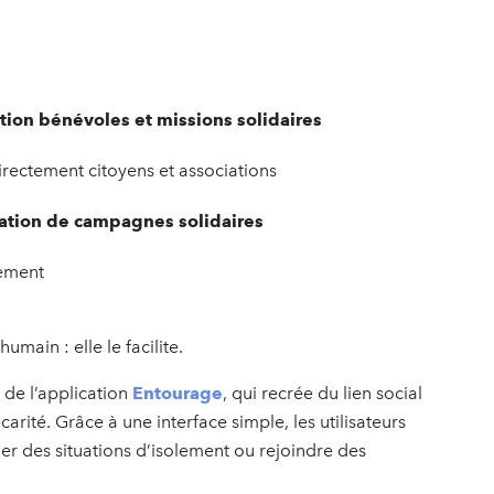
tion bénévoles et missions solidaires
irectement citoyens et associations
éation de campagnes solidaires
ement
ain : elle le facilite.
 de l’application
Entourage
, qui recrée du lien social
arité. Grâce à une interface simple, les utilisateurs
er des situations d’isolement ou rejoindre des