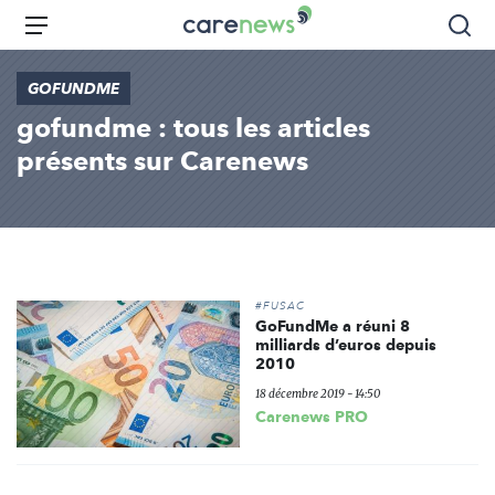
Aller
Carenews,
Menu
Rec
au
Le
contenu
média
GOFUNDME
principal
des
gofundme : tous les articles
acteurs
de
présents sur Carenews
l'engagement
#FUSAC
GoFundMe a réuni 8
milliards d’euros depuis
2010
18 décembre 2019 - 14:50
Carenews PRO