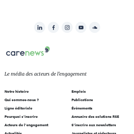
LinkedIn
Facebook
Instagram
YouTube
Soundcloud
Suivez-
nous
Carenews,
sur:
Le
média
des
Le média
des acteurs
de l'engagement
acteurs
de
Notre histoire
Emplois
l'engagement
Qui sommes-nous ?
Publications
Ligne éditoriale
Évènements
Pourquoi s'inscrire
Annuaire des solutions RSE
Acteurs de l'engagement
S'inscrire aux newsletters
Actualités
Journalistes et rédacteurs