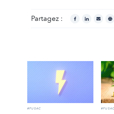
Partagez :
facebook
linkedin
mail
pr
#FUSAC
#FUSA