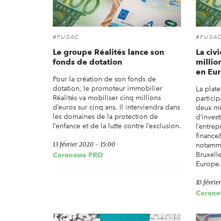
#FUSAC
#FUSA
Le groupe Réalités lance son
La civ
fonds de dotation
millio
en Eu
Pour la création de son fonds de
dotation, le promoteur immobilier
La plat
Réalités va mobiliser cinq millions
particip
d’euros sur cinq ans. Il interviendra dans
deux mi
les domaines de la protection de
d’invest
l’enfance et de la lutte contre l’exclusion.
l’entre
finance&
13 février 2020 - 15:00
notammen
Bruxell
Carenews PRO
Europe.
10 févrie
Carene