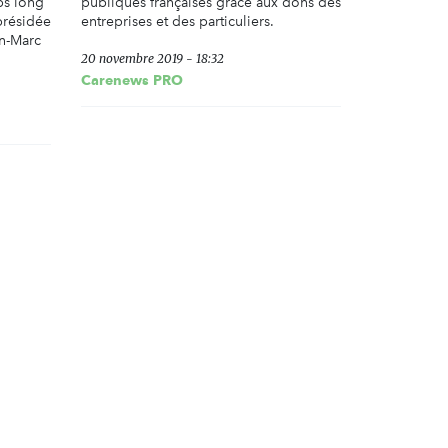
ps long
publiques françaises grâce aux dons des
 présidée
entreprises et des particuliers.
an-Marc
20 novembre 2019 - 18:32
Carenews PRO