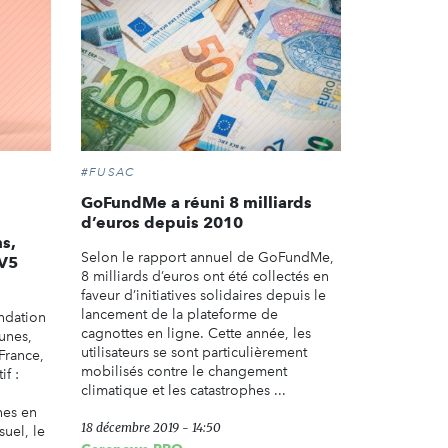
#FUSAC
GoFundMe a réuni 8 milliards
d’euros depuis 2010
s,
Selon le rapport annuel de GoFundMe,
TV5
8 milliards d’euros ont été collectés en
faveur d’initiatives solidaires depuis le
lancement de la plateforme de
ndation
cagnottes en ligne. Cette année, les
unes,
utilisateurs se sont particulièrement
France,
mobilisés contre le changement
if :
climatique et les catastrophes ...
nes en
18 décembre 2019 - 14:50
suel, le