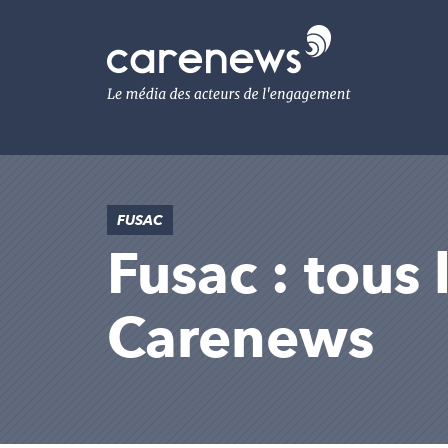
Aller
au
Carenews,
contenu
Le
principal
média
des
acteurs
de
l'engagement
FUSAC
Fusac : tous 
Carenews