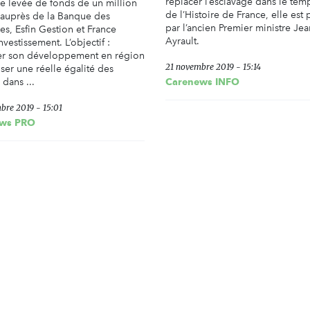
replacer l’esclavage dans le tem
e levée de fonds de un million
de l’Histoire de France, elle est
 auprès de la Banque des
par l’ancien Premier ministre Je
res, Esfin Gestion et France
Ayrault.
nvestissement. L’objectif :
er son développement en région
21 novembre 2019 - 15:14
iser une réelle égalité des
dans ...
Carenews INFO
bre 2019 - 15:01
ws PRO