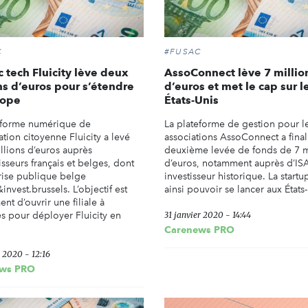
C
#FUSAC
ic tech Fluicity lève deux
AssoConnect lève 7 millio
ns d’euros pour s’étendre
d’euros et met le cap sur l
rope
États-Unis
eforme numérique de
La plateforme de gestion pour l
ation citoyenne Fluicity a levé
associations AssoConnect a final
llions d’euros auprès
deuxième levée de fonds de 7 m
isseurs français et belges, dont
d’euros, notamment auprès d’ISA
prise publique belge
investisseur historique. La startu
invest.brussels. L’objectif est
ainsi pouvoir se lancer aux États
t d’ouvrir une filiale à
es pour déployer Fluicity en
31 janvier 2020 - 14:44
Carenews PRO
r 2020 - 12:16
ws PRO