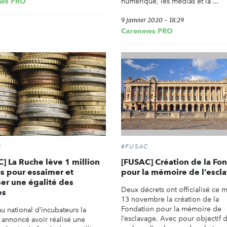
ws PRO
numérique, les médias et la ...
9 janvier 2020 - 18:29
Carenews PRO
C
#FUSAC
] La Ruche lève 1 million
[FUSAC] Création de la Fo
s pour essaimer et
pour la mémoire de l’escl
ser une égalité des
Deux décrets ont officialisé ce 
es
13 novembre la création de la
Fondation pour la mémoire de
u national d’incubateurs la
l’esclavage. Avec pour objectif 
 annoncé avoir réalisé une