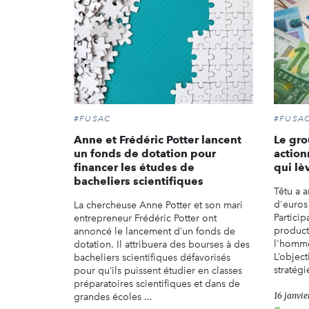
#FUSAC
#FUSA
Anne et Frédéric Potter lancent
Le gr
un fonds de dotation pour
action
financer les études de
qui lè
bacheliers scientifiques
Têtu a 
d'euros
La chercheuse Anne Potter et son mari
Particip
entrepreneur Frédéric Potter ont
product
annoncé le lancement d’un fonds de
l'homme
dotation. Il attribuera des bourses à des
L’object
bacheliers scientifiques défavorisés
stratégi
pour qu’ils puissent étudier en classes
préparatoires scientifiques et dans de
16 janvie
grandes écoles ...