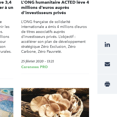
ve 3,4
L’ONG humanitaire ACTED lève 4
er à un
millions d’euros auprès
d’investisseurs privés
de
L’ONG française de solidarité
ir les
internationale a émis 4 millions d’euros
s.
de titres associatifs auprès
llions
d’investisseurs privés. L’objectif :
pour
accélérer son plan de développement
 son
stratégique Zéro Exclusion, Zéro
urales.
Carbone, Zéro Pauvreté.
25 février 2020 - 13:21
Carenews PRO