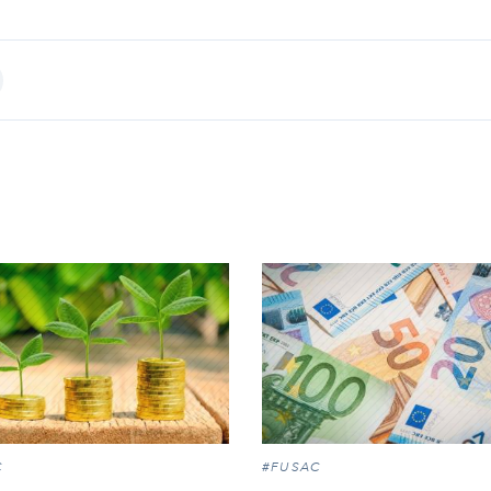
int
C
#FUSAC