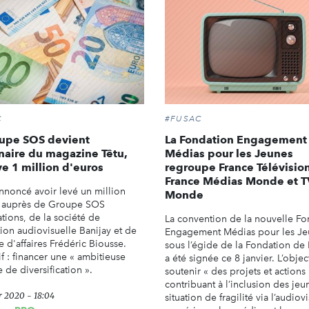
C
#FUSAC
oupe SOS devient
La Fondation Engagement
naire du magazine Têtu,
Médias pour les Jeunes
ve 1 million d'euros
regroupe France Télévision
France Médias Monde et 
annoncé avoir levé un million
Monde
 auprès de Groupe SOS
ations, de la société de
La convention de la nouvelle Fo
ion audiovisuelle Banijay et de
Engagement Médias pour les Je
 d'affaires Frédéric Biousse.
sous l’égide de la Fondation de 
if : financer une « ambitieuse
a été signée ce 8 janvier. L’object
e de diversification ».
soutenir « des projets et actions
contribuant à l’inclusion des jeu
r 2020 - 18:04
situation de fragilité via l’audiovi