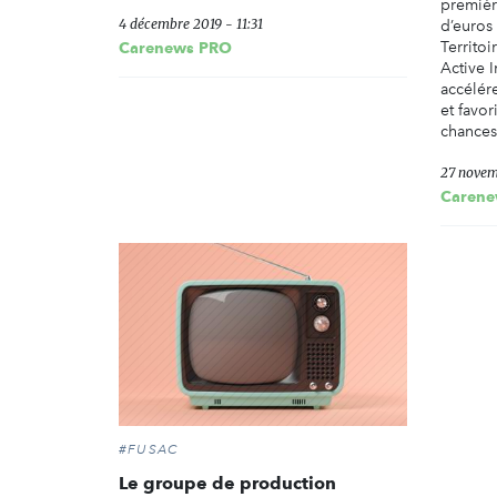
premièr
4 décembre 2019 - 11:31
d’euros
Territoi
Carenews PRO
Active I
accélér
et favor
chances 
27 novem
Carene
#FUSAC
Le groupe de production