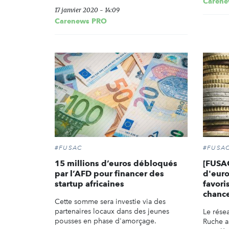
Carene
17 janvier 2020 - 14:09
Carenews PRO
#FUSAC
#FUSA
15 millions d’euros débloqués
[FUSAC
par l’AFD pour financer des
d'euro
startup africaines
favori
chanc
Cette somme sera investie via des
partenaires locaux dans des jeunes
Le résea
pousses en phase d'amorçage.
Ruche a