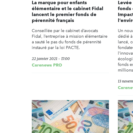
La marque pour enfants
Levée 
élémentaire et le cabinet Fidal
fonds
lancent le premier fonds de
Impact
pérennité français
l’env
Conseillée par le cabinet d’avocats
Un nouv
Fidal, l’entreprise à mission élémentaire
dédié à
a sauté le pas du fonds de pérennité
lancé, 
instauré par la loi PACTE.
fondate
l’innova
22 janvier 2021 - 17:00
écologi
fonds e
Carenews PRO
millions
13 novem
Carene