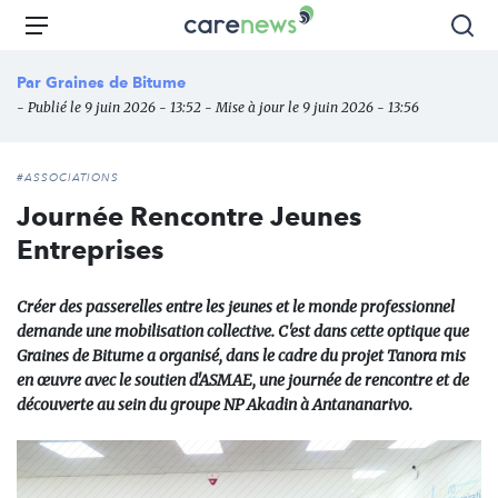
Aller
Carenews,
Menu
Rec
au
Le
contenu
média
Par
Graines de Bitume
principal
des
- Publié le 9 juin 2026 - 13:52 - Mise à jour le 9 juin 2026 - 13:56
acteurs
de
l'engagement
#ASSOCIATIONS
Journée Rencontre Jeunes
Entreprises
Créer des passerelles entre les jeunes et le monde professionnel
demande une mobilisation collective. C'est dans cette optique que
Graines de Bitume a organisé, dans le cadre du projet Tanora mis
en œuvre avec le soutien d'ASMAE, une journée de rencontre et de
découverte au sein du groupe NP Akadin à Antananarivo.