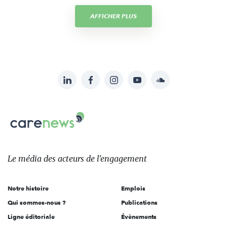
AFFICHER PLUS
LinkedIn
Facebook
Instagram
YouTube
Soundcloud
Suivez-
nous
Carenews,
sur:
Le
média
des
Le média
des acteurs
de l'engagement
acteurs
de
Notre histoire
Emplois
l'engagement
Qui sommes-nous ?
Publications
Ligne éditoriale
Évènements