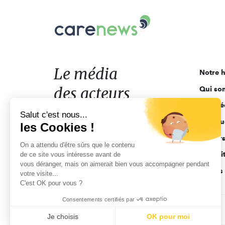
Carenews,
Le
média
des
acteurs
Le média
Notre h
de
des acteurs
Qui so
l'engagement
Ligne é
de l'engagement
Salut c'est nous...
Pourquo
les Cookies !
Acteur
On a attendu d'être sûrs que le contenu
Actuali
de ce site vous intéresse avant de
vous déranger, mais on aimerait bien vous accompagner pendant
Appels 
votre visite...
C'est OK pour vous ?
Consentements certifiés par
CGV
Données personnelles
Mentions légales
Je choisis
OK pour moi