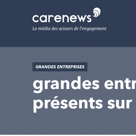
Aller
au
Carenews,
contenu
Le
principal
média
des
acteurs
de
l'engagement
GRANDES ENTREPRISES
grandes entre
présents su