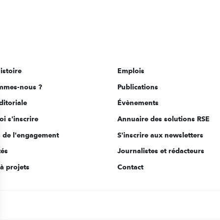
istoire
Emplois
mmes-nous ?
Publications
ditoriale
Évènements
i s'inscrire
Annuaire des solutions RSE
s de l'engagement
S'inscrire aux newsletters
tés
Journalistes et rédacteurs
à projets
Contact