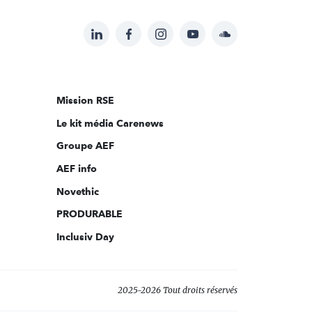
LinkedIn
Facebook
Instagram
YouTube
Soundcloud
Suivez-
nous
sur:
Mission RSE
Le kit média Carenews
Groupe AEF
AEF info
Novethic
PRODURABLE
Inclusiv Day
2025-2026 Tout droits réservés