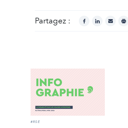
Partagez :
facebook
linkedin
mail
pr
#RSE