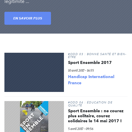
légitimité ...
EN SAVOIR PLUS
#ODD 03 : BONNE SANTÉ ET BIEN-
ÊTRE
Sport Ensemble 2017
10 avril 2017 - 16:55
Handicap International
France
#ODD 04 : ÉDUCATION DE
QUALITÉ
Sport Ensemble : ne courez
plus solitaire, courez
solidaires le 14 mai 2017 !
5 avril 2017 - 09:56