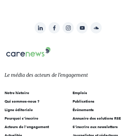
LinkedIn
Facebook
Instagram
YouTube
Soundcloud
Suivez-
nous
Carenews,
sur:
Le
média
des
Le média
des acteurs
de l'engagement
acteurs
de
Notre histoire
Emplois
l'engagement
Qui sommes-nous ?
Publications
Ligne éditoriale
Évènements
Pourquoi s'inscrire
Annuaire des solutions RSE
Acteurs de l'engagement
S'inscrire aux newsletters
Actualités
Journalistes et rédacteurs