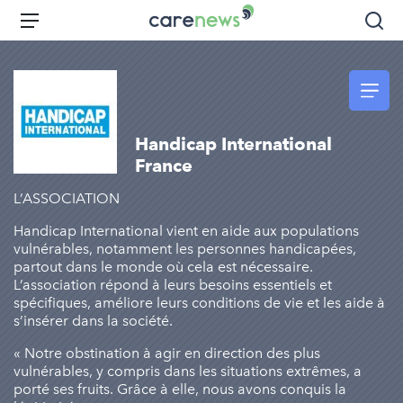
Aller
Carenews,
Menu
Rec
au
Le
contenu
média
principal
des
acteurs
de
Handicap International
l'engagement
France
L’ASSOCIATION
Handicap International vient en aide aux populations
vulnérables, notamment les personnes handicapées,
partout dans le monde où cela est nécessaire.
L’association répond à leurs besoins essentiels et
spécifiques, améliore leurs conditions de vie et les aide à
s’insérer dans la société.
« Notre obstination à agir en direction des plus
vulnérables, y compris dans les situations extrêmes, a
porté ses fruits. Grâce à elle, nous avons conquis la