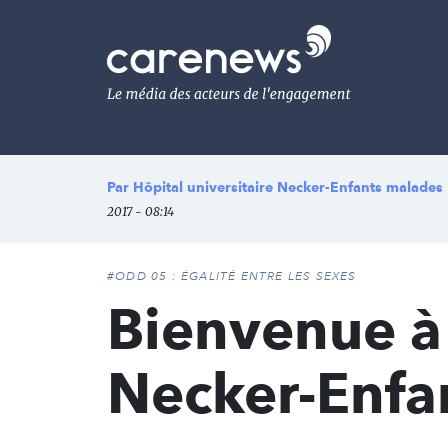
Aller
au
Carenews,
contenu
Le
principal
média
des
acteurs
de
l'engagement
Par
Hôpital universitaire Necker-Enfants malades
2017 - 08:14
#ODD 05 : ÉGALITÉ ENTRE LES SEXES
Bienvenue à 
Necker-Enfa