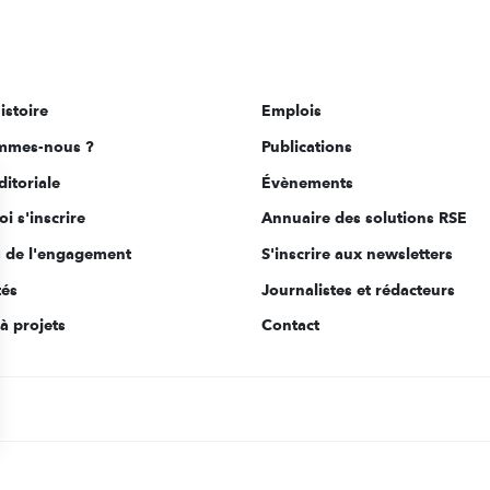
istoire
Emplois
mmes-nous ?
Publications
ditoriale
Évènements
i s'inscrire
Annuaire des solutions RSE
s de l'engagement
S'inscrire aux newsletters
tés
Journalistes et rédacteurs
à projets
Contact
s Options