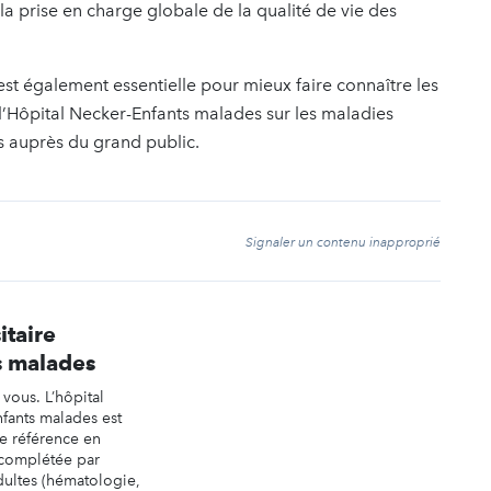
a prise en charge globale de la qualité de vie des
est également essentielle pour mieux faire connaître les
 l’Hôpital Necker-Enfants malades sur les maladies
es auprès du grand public.
t
Signaler un contenu inapproprié
itaire
s malades
vous. L’hôpital
nfants malades est
de référence en
 complétée par
adultes (hématologie,