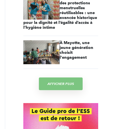
des protections
menstruelles
réutilisables : une
avancée historique
pour la dignité et l’égalité d’accès à
l’hygiène intime
À Mayotte, une
jeune génération
choisit
l'engagement
AFFICHER PLUS