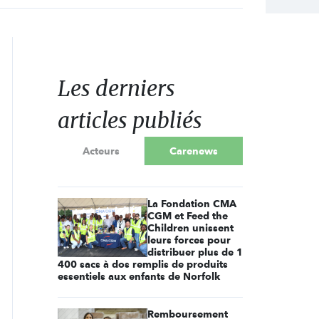
Les derniers
articles publiés
Acteurs
Carenews
La Fondation CMA
CGM et Feed the
Children unissent
leurs forces pour
distribuer plus de 1
400 sacs à dos remplis de produits
essentiels aux enfants de Norfolk
Remboursement