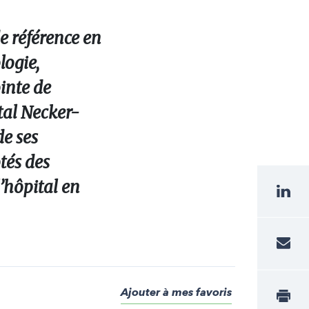
e référence en
logie,
ointe de
tal Necker-
de ses
tés des
l’hôpital en
Ajouter à mes favoris