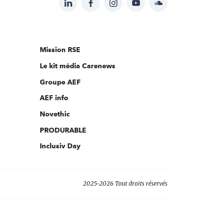
Suivez-
nous
sur:
Mission RSE
Le kit média Carenews
Groupe AEF
AEF info
Novethic
PRODURABLE
Inclusiv Day
2025-2026 Tout droits réservés