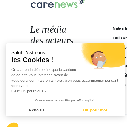
Le
média
des
acteurs
Le média
Notre h
de
des acteurs
Qui so
l'engagement
Ligne é
de l'engagement
Salut c'est nous...
Pourquo
les Cookies !
Acteur
On a attendu d'être sûrs que le contenu
de ce site vous intéresse avant de
Actuali
vous déranger, mais on aimerait bien vous accompagner pendant
Appels 
votre visite...
C'est OK pour vous ?
Consentements certifiés par
CGV
Données personnelles
Mentions légales
Je choisis
OK pour moi
Axeptio consent
Plateforme de Gestion du Consentement : Personnalisez vo