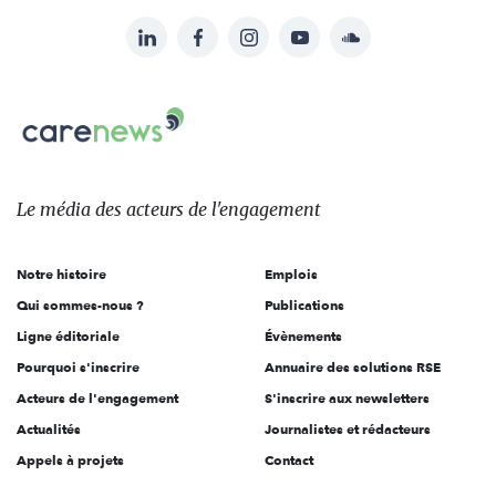
LinkedIn
Facebook
Instagram
YouTube
Soundcloud
Suivez-
nous
Carenews,
sur:
Le
média
des
Le média
des acteurs
de l'engagement
acteurs
de
Notre histoire
Emplois
l'engagement
Qui sommes-nous ?
Publications
Ligne éditoriale
Évènements
Pourquoi s'inscrire
Annuaire des solutions RSE
Acteurs de l'engagement
S'inscrire aux newsletters
Actualités
Journalistes et rédacteurs
Appels à projets
Contact