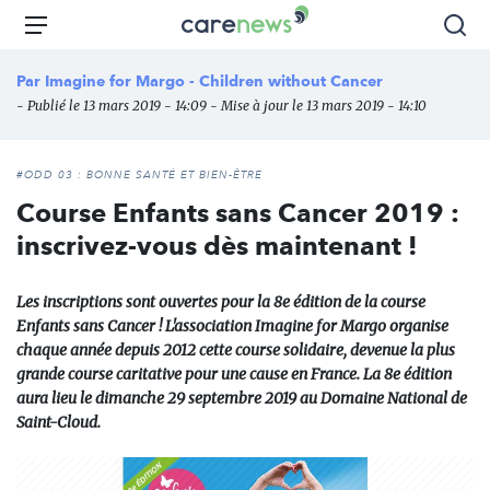
Aller
Carenews,
Menu
Rec
au
Le
contenu
média
Par
Imagine for Margo - Children without Cancer
principal
des
- Publié le 13 mars 2019 - 14:09 - Mise à jour le 13 mars 2019 - 14:10
acteurs
de
l'engagement
#ODD 03 : BONNE SANTÉ ET BIEN-ÊTRE
Course Enfants sans Cancer 2019 :
inscrivez-vous dès maintenant !
Les inscriptions sont ouvertes pour la 8e édition de la course
Enfants sans Cancer ! L'association Imagine for Margo organise
chaque année depuis 2012 cette course solidaire, devenue la plus
grande course caritative pour une cause en France. La 8e édition
aura lieu le dimanche 29 septembre 2019 au Domaine National de
Saint-Cloud.