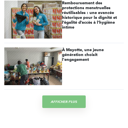
Remboursement des
protections menstruelles
réutilisables : une avancée
historique pour la dignité et
l’égalité d’accès à l’hygiène
intime
À Mayotte, une jeune
génération choisit
l'engagement
AFFICHER PLUS