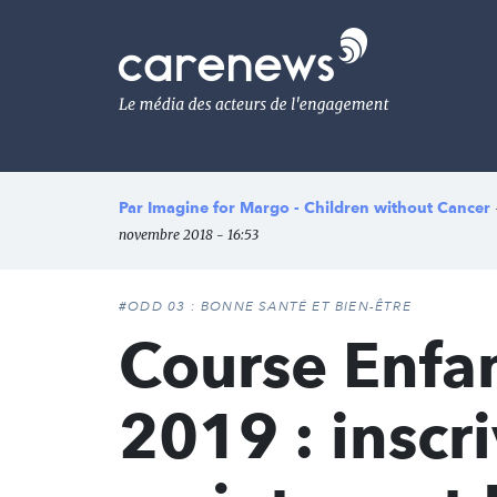
Aller
au
Carenews,
contenu
Le
principal
média
des
acteurs
de
l'engagement
Par
Imagine for Margo - Children without Cancer
novembre 2018 - 16:53
#ODD 03 : BONNE SANTÉ ET BIEN-ÊTRE
Course Enfan
2019 : inscr