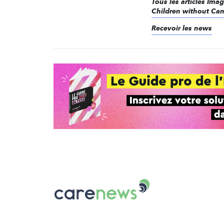
Tous les articles Ima
Children without Can
Recevoir les news
Carenews,
Le
média
des