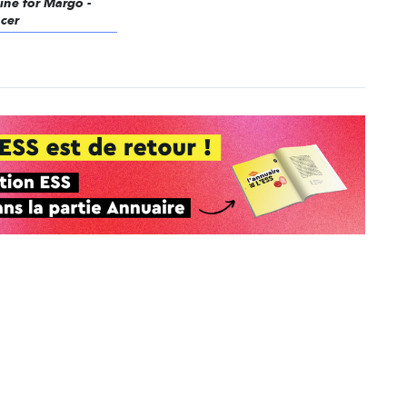
gine for Margo -
cer