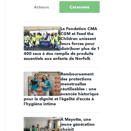
Acteurs
Carenews
La Fondation CMA
CGM et Feed the
Children unissent
leurs forces pour
distribuer plus de 1
400 sacs à dos remplis de produits
essentiels aux enfants de Norfolk
Remboursement
des protections
menstruelles
réutilisables : une
avancée historique
pour la dignité et l’égalité d’accès à
l’hygiène intime
À Mayotte, une
jeune génération
choisit