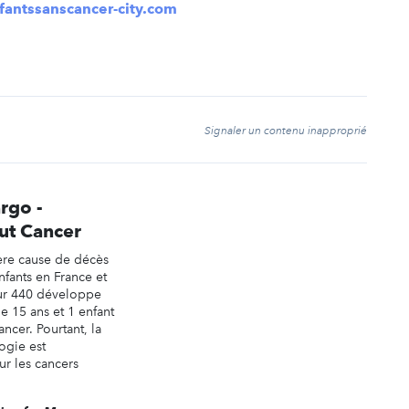
antssanscancer-city.com
t
Signaler un contenu inapproprié
rgo -
ut Cancer
ière cause de décès
nfants en France et
sur 440 développe
e 15 ans et 1 enfant
ncer. Pourtant, la
ogie est
ur les cancers