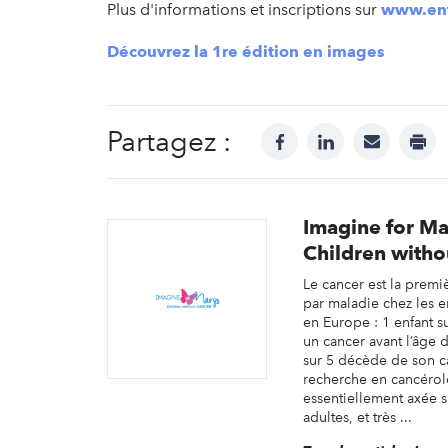
Plus d'informations et inscriptions sur
www.enf
Découvrez la 1re édition e
n images
Partagez :
facebook
linkedin
mail
prin
Imagine for Ma
Children witho
Le cancer est la prem
par maladie chez les e
en Europe : 1 enfant 
un cancer avant l’âge d
sur 5 décède de son ca
recherche en cancérol
essentiellement axée s
adultes, et très ...