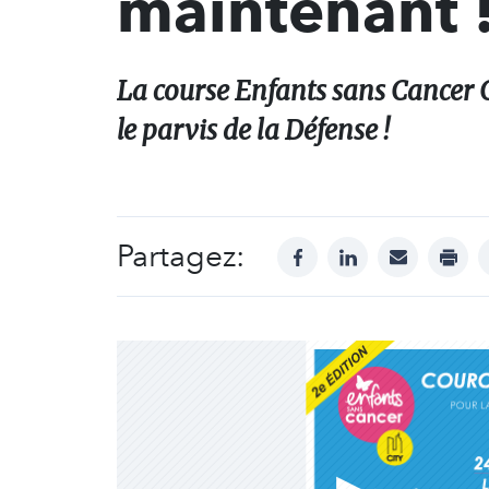
maintenant 
La course Enfants sans Cancer Ci
le parvis de la Défense !
Partagez:
facebook
linkedin
mail
print