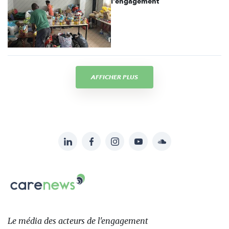
l'engagement
AFFICHER PLUS
LinkedIn
Facebook
Instagram
YouTube
Soundcloud
Suivez-
nous
Carenews,
sur:
Le
média
des
Le média
des acteurs
de l'engagement
acteurs