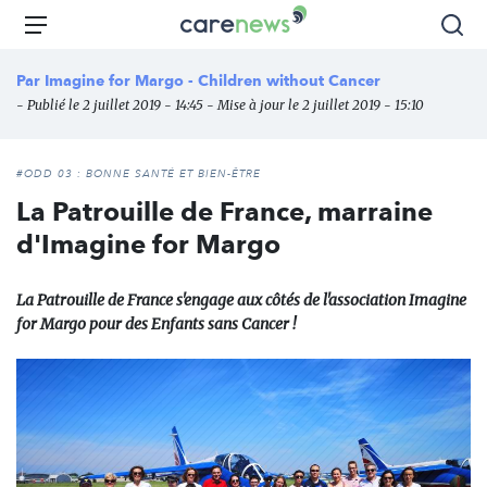
Aller
Carenews,
Menu
Rec
au
Le
contenu
média
Par
Imagine for Margo - Children without Cancer
principal
des
- Publié le 2 juillet 2019 - 14:45 - Mise à jour le 2 juillet 2019 - 15:10
acteurs
de
l'engagement
#ODD 03 : BONNE SANTÉ ET BIEN-ÊTRE
La Patrouille de France, marraine
d'Imagine for Margo
La Patrouille de France s'engage aux côtés de l'association Imagine
for Margo pour des Enfants sans Cancer !