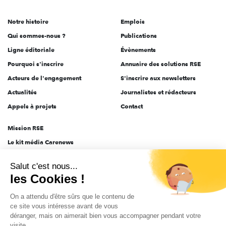
de
Notre histoire
Emplois
l'engagement
Qui sommes-nous ?
Publications
Ligne éditoriale
Évènements
Pourquoi s'inscrire
Annuaire des solutions RSE
Acteurs de l'engagement
S'inscrire aux newsletters
Actualités
Journalistes et rédacteurs
Appels à projets
Contact
Mission RSE
Le kit média Carenews
Groupe AEF
Salut c'est nous...
AEF info
les Cookies !
Novethic
On a attendu d'être sûrs que le contenu de
PRODURABLE
ce site vous intéresse avant de vous
Inclusiv Day
déranger, mais on aimerait bien vous accompagner pendant votre
visite...