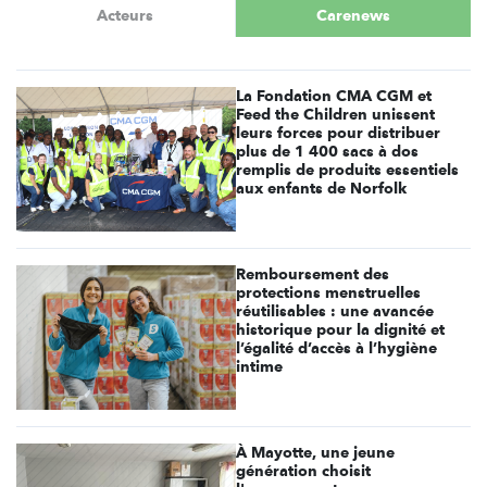
Acteurs
Carenews
La Fondation CMA CGM et
Feed the Children unissent
leurs forces pour distribuer
plus de 1 400 sacs à dos
remplis de produits essentiels
aux enfants de Norfolk
Remboursement des
protections menstruelles
réutilisables : une avancée
historique pour la dignité et
l’égalité d’accès à l’hygiène
intime
À Mayotte, une jeune
génération choisit