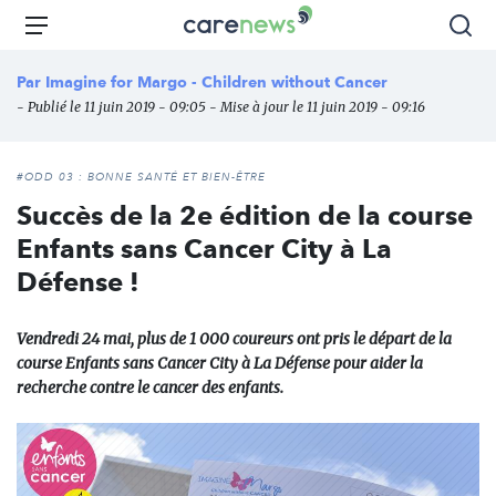
Aller
Carenews,
Menu
Rec
au
Le
contenu
média
Par
Imagine for Margo - Children without Cancer
principal
des
- Publié le 11 juin 2019 - 09:05 - Mise à jour le 11 juin 2019 - 09:16
acteurs
de
l'engagement
#ODD 03 : BONNE SANTÉ ET BIEN-ÊTRE
Succès de la 2e édition de la course
Enfants sans Cancer City à La
Défense !
Vendredi 24 mai, plus de 1 000 coureurs ont pris le départ de la
course Enfants sans Cancer City à La Défense pour aider la
recherche contre le cancer des enfants.