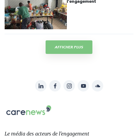
l'engagement
AFFICHER PLUS
LinkedIn
Facebook
Instagram
YouTube
Soundcloud
Suivez-
nous
Carenews,
sur:
Le
média
des
Le média
des acteurs
de l'engagement