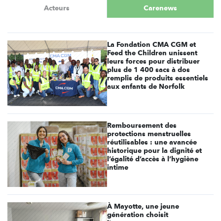
Acteurs
Carenews
La Fondation CMA CGM et
Feed the Children unissent
leurs forces pour distribuer
plus de 1 400 sacs à dos
remplis de produits essentiels
aux enfants de Norfolk
Remboursement des
protections menstruelles
réutilisables : une avancée
historique pour la dignité et
l’égalité d’accès à l’hygiène
intime
À Mayotte, une jeune
génération choisit