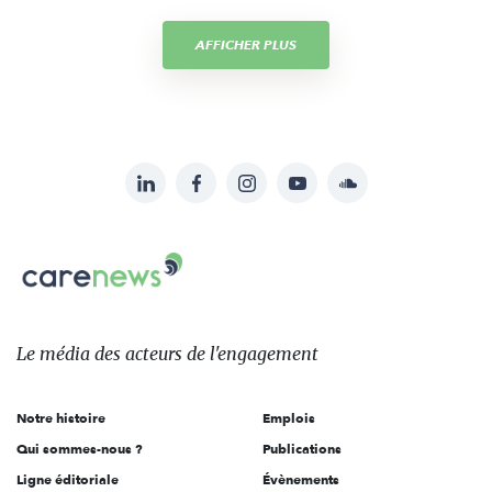
AFFICHER PLUS
LinkedIn
Facebook
Instagram
YouTube
Soundcloud
Suivez-
nous
Carenews,
sur:
Le
média
des
Le média
des acteurs
de l'engagement
acteurs
de
Notre histoire
Emplois
l'engagement
Qui sommes-nous ?
Publications
Ligne éditoriale
Évènements