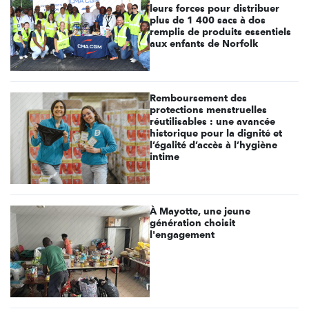
leurs forces pour distribuer
plus de 1 400 sacs à dos
remplis de produits essentiels
aux enfants de Norfolk
Remboursement des
protections menstruelles
réutilisables : une avancée
historique pour la dignité et
l’égalité d’accès à l’hygiène
intime
À Mayotte, une jeune
génération choisit
l'engagement