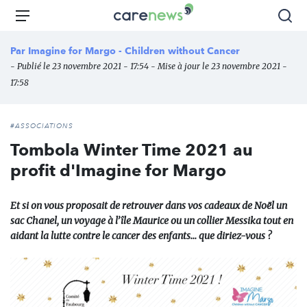
Aller
Carenews,
Menu
Rec
au
Le
contenu
média
Par
Imagine for Margo - Children without Cancer
principal
des
- Publié le 23 novembre 2021 - 17:54 - Mise à jour le 23 novembre 2021 -
acteurs
17:58
de
l'engagement
#ASSOCIATIONS
Tombola Winter Time 2021 au
profit d'Imagine for Margo
Et si on vous proposait de retrouver dans vos cadeaux de Noël un
sac Chanel, un voyage à l’île Maurice ou un collier Messika tout en
aidant la lutte contre le cancer des enfants... que diriez-vous ?