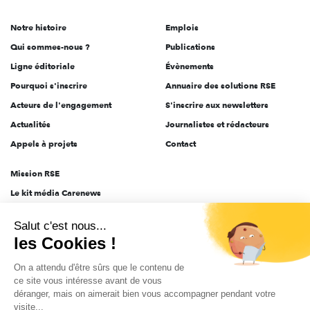
de
Notre histoire
Emplois
l'engagement
Qui sommes-nous ?
Publications
Ligne éditoriale
Évènements
Pourquoi s'inscrire
Annuaire des solutions RSE
Acteurs de l'engagement
S'inscrire aux newsletters
Actualités
Journalistes et rédacteurs
Appels à projets
Contact
Mission RSE
Le kit média Carenews
Groupe AEF
Salut c'est nous...
AEF info
les Cookies !
Novethic
On a attendu d'être sûrs que le contenu de
PRODURABLE
ce site vous intéresse avant de vous
Inclusiv Day
déranger, mais on aimerait bien vous accompagner pendant votre
visite...