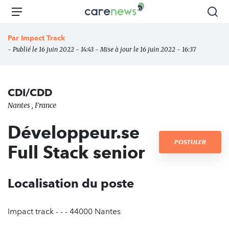
Aller
Carenews,
Menu
Rec
au
Le
contenu
média
Par
Impact Track
principal
des
- Publié le 16 juin 2022 - 14:43 - Mise à jour le 16 juin 2022 - 16:37
acteurs
de
l'engagement
CDI/CDD
Nantes , France
Développeur.se
POSTULER
Full Stack senior
Localisation du poste
Impact track - - - 44000 Nantes