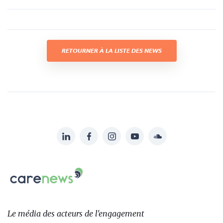
RETOURNER À LA LISTE DES NEWS
LinkedIn
Facebook
Instagram
YouTube
Soundcloud
Suivez-
nous
Carenews,
sur:
Le
média
des
Le média
des acteurs
de l'engagement
acteurs