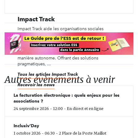
Impact Track
Impact Track aide les organisations sociales
(associations, coopératives, entreprises, …) et les
gestionnaires de portefeuilles (fondations,
mutuelles, associations multi-projets, …) à mesurer,
piloter et communiquer leur impact social de
manière autonome. Offrant des solutions
pragmatiques, ...
Tous les articles Impact Track
Autres évènements à venir
Recevoir les news
La facturation électronique : quels enjeux pour les
associations ?
24 septembre 2026 - 12:00 - En direct et en ligne
Inclusiv'Day
1 octobre 2026 - 06:30 - 2 Place de la Porte Maillot