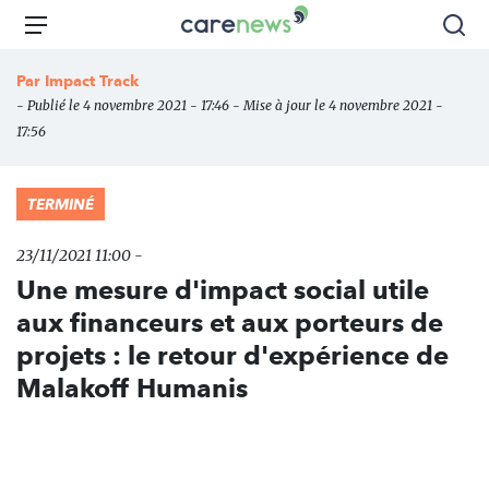
Aller
Carenews,
Menu
Rec
au
Le
contenu
média
Par
Impact Track
principal
des
- Publié le 4 novembre 2021 - 17:46 - Mise à jour le 4 novembre 2021 -
acteurs
17:56
de
l'engagement
TERMINÉ
23/11/2021 11:00 -
Une mesure d'impact social utile
aux financeurs et aux porteurs de
projets : le retour d'expérience de
Malakoff Humanis