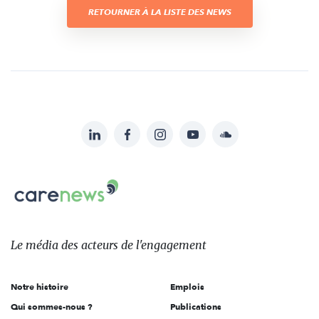
RETOURNER À LA LISTE DES NEWS
LinkedIn
Facebook
Instagram
YouTube
Soundcloud
Suivez-
nous
Carenews,
sur:
Le
média
des
Le média
des acteurs
de l'engagement
acteurs
de
Notre histoire
Emplois
l'engagement
Qui sommes-nous ?
Publications