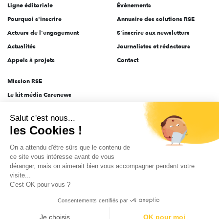
Ligne éditoriale
Évènements
Pourquoi s'inscrire
Annuaire des solutions RSE
Acteurs de l'engagement
S'inscrire aux newsletters
Actualités
Journalistes et rédacteurs
Appels à projets
Contact
Mission RSE
Le kit média Carenews
Groupe AEF
Salut c'est nous...
AEF info
les Cookies !
Novethic
On a attendu d'être sûrs que le contenu de
PRODURABLE
ce site vous intéresse avant de vous
Inclusiv Day
déranger, mais on aimerait bien vous accompagner pendant votre
visite...
C'est OK pour vous ?
CGV
Données personnelles
Mentions légales
2025-2026 Tout droits réservés
Consentements certifiés par
Je choisis
OK pour moi