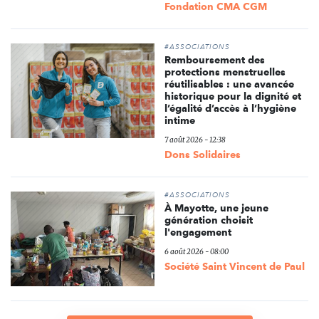
Fondation CMA CGM
#ASSOCIATIONS
Remboursement des
protections menstruelles
réutilisables : une avancée
historique pour la dignité et
l’égalité d’accès à l’hygiène
intime
7 août 2026 - 12:38
Dons Solidaires
#ASSOCIATIONS
À Mayotte, une jeune
génération choisit
l'engagement
6 août 2026 - 08:00
Société Saint Vincent de Paul