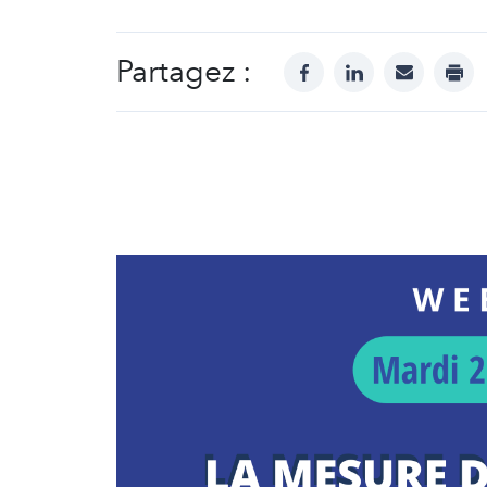
Partagez :
facebook
linkedin
mail
prin