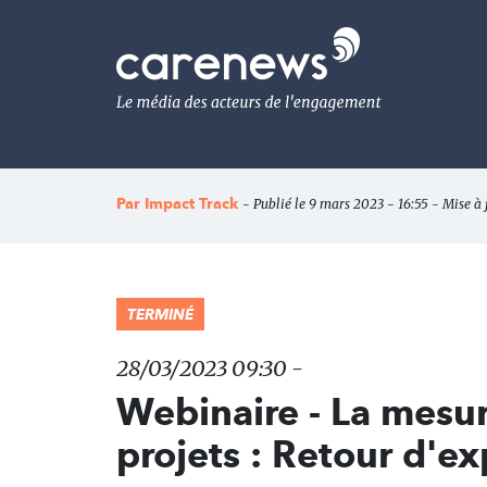
Aller
au
Carenews,
contenu
Le
principal
média
des
acteurs
de
l'engagement
Par
Impact Track
- Publié le 9 mars 2023 - 16:55 - Mise à 
TERMINÉ
28/03/2023 09:30 -
Webinaire - La mesur
projets : Retour d'e