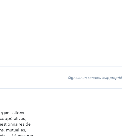
t
Signaler un contenu inapproprié
organisations
 coopératives,
 gestionnaires de
ns, mutuelles,
ets, …) à mesurer,