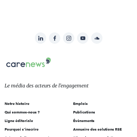
LinkedIn
Facebook
Instagram
YouTube
Soundcloud
Suivez-
nous
Carenews,
sur:
Le
média
des
Le média
des acteurs
de l'engagement
acteurs
de
Notre histoire
Emplois
l'engagement
Qui sommes-nous ?
Publications
Ligne éditoriale
Évènements
Pourquoi s'inscrire
Annuaire des solutions RSE