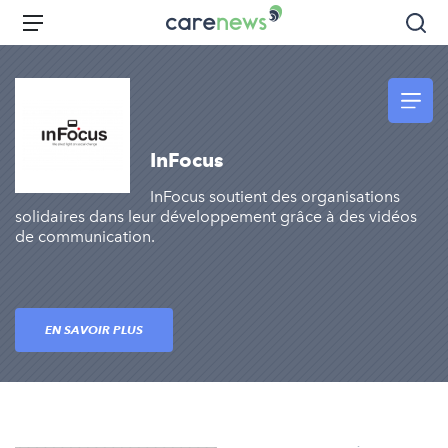
Aller
Carenews,
Menu
Rec
au
Le
contenu
média
principal
des
acteurs
de
InFocus
l'engagement
InFocus soutient des organisations
solidaires dans leur développement grâce à des vidéos
de communication.
EN SAVOIR PLUS