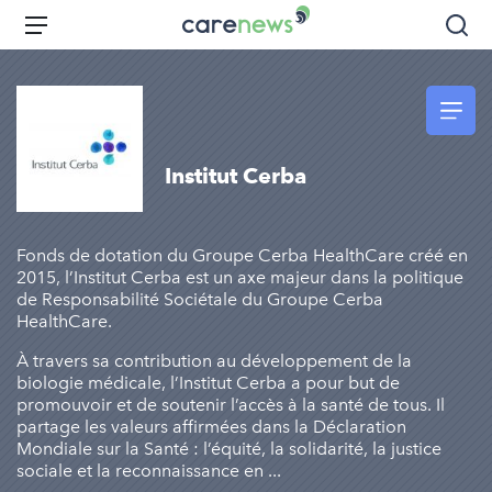
Aller
Carenews,
Menu
Rec
au
Le
contenu
média
principal
des
acteurs
de
Institut Cerba
l'engagement
Fonds de dotation du Groupe Cerba HealthCare créé en
2015, l’Institut Cerba est un axe majeur dans la politique
de Responsabilité Sociétale du Groupe Cerba
HealthCare.
À travers sa contribution au développement de la
biologie médicale, l’Institut Cerba a pour but de
promouvoir et de soutenir l’accès à la santé de tous. Il
partage les valeurs affirmées dans la Déclaration
Mondiale sur la Santé : l’équité, la solidarité, la justice
sociale et la reconnaissance en ...