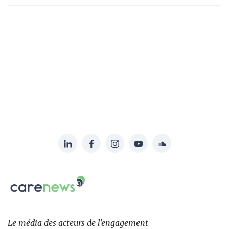
LinkedIn
Facebook
Instagram
YouTube
Soundcloud
Suivez-
nous
Carenews,
sur:
Le
média
des
Le média
des acteurs
de l'engagement