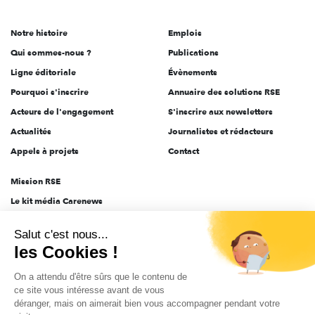
acteurs
de
Notre histoire
Emplois
l'engagement
Qui sommes-nous ?
Publications
Ligne éditoriale
Évènements
Pourquoi s'inscrire
Annuaire des solutions RSE
Acteurs de l'engagement
S'inscrire aux newsletters
Actualités
Journalistes et rédacteurs
Appels à projets
Contact
Mission RSE
Le kit média Carenews
Groupe AEF
Salut c'est nous...
AEF info
les Cookies !
Novethic
On a attendu d'être sûrs que le contenu de
PRODURABLE
ce site vous intéresse avant de vous
Inclusiv Day
déranger, mais on aimerait bien vous accompagner pendant votre