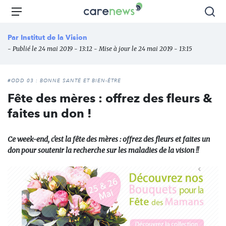
Aller
Carenews,
Menu
Rec
au
Le
contenu
média
Par
Institut de la Vision
principal
des
- Publié le 24 mai 2019 - 13:12 - Mise à jour le 24 mai 2019 - 13:15
acteurs
de
l'engagement
#ODD 03 : BONNE SANTÉ ET BIEN-ÊTRE
Fête des mères : offrez des fleurs &
faites un don !
Ce week-end, c'est la fête des mères : offrez des fleurs et faites un
don pour soutenir la recherche sur les maladies de la vision !!