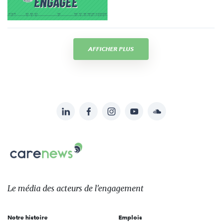
AFFICHER PLUS
LinkedIn
Facebook
Instagram
YouTube
Soundcloud
Suivez-
nous
Carenews,
sur:
Le
média
des
Le média
des acteurs
de l'engagement
acteurs
de
Notre histoire
Emplois
l'engagement