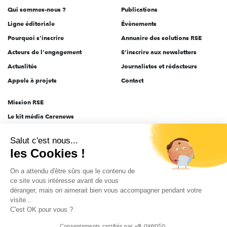
Qui sommes-nous ?
Publications
Ligne éditoriale
Évènements
Pourquoi s'inscrire
Annuaire des solutions RSE
Acteurs de l'engagement
S'inscrire aux newsletters
Actualités
Journalistes et rédacteurs
Appels à projets
Contact
Mission RSE
Le kit média Carenews
Groupe AEF
Salut c'est nous...
AEF info
les Cookies !
Novethic
On a attendu d'être sûrs que le contenu de
PRODURABLE
ce site vous intéresse avant de vous
Inclusiv Day
déranger, mais on aimerait bien vous accompagner pendant votre
visite...
C'est OK pour vous ?
CGV
Données personnelles
Mentions légales
2025-2026 Tout droits réservés
Consentements certifiés par