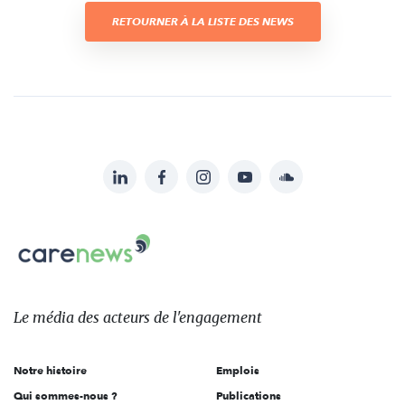
RETOURNER À LA LISTE DES NEWS
LinkedIn
Facebook
Instagram
YouTube
Soundcloud
Suivez-
nous
Carenews,
sur:
Le
média
des
Le média
des acteurs
de l'engagement
acteurs
de
Notre histoire
Emplois
l'engagement
Qui sommes-nous ?
Publications