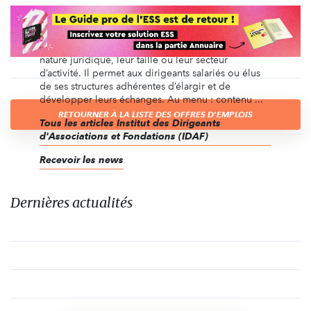
(IDAF)
L’IDAF rassemble des organismes du monde
associatif, sans but lucratif, quels que soient leur
nature juridique, leur taille ou leur secteur
d’activité. Il permet aux dirigeants salariés ou élus
de ses structures adhérentes d’élargir et de
développer leurs échanges. Au menu : contenu ...
RETOURNER À LA LISTE DES OFFRES D'EMPLOIS
Tous les articles Institut des Dirigeants
d'Associations et Fondations (IDAF)
Recevoir les news
Dernières actualités