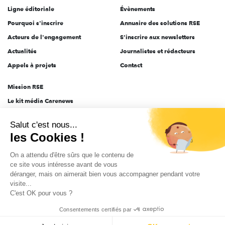
Ligne éditoriale
Évènements
Pourquoi s'inscrire
Annuaire des solutions RSE
Acteurs de l'engagement
S'inscrire aux newsletters
Actualités
Journalistes et rédacteurs
Appels à projets
Contact
Mission RSE
Le kit média Carenews
Groupe AEF
Salut c'est nous...
AEF info
les Cookies !
Novethic
On a attendu d'être sûrs que le contenu de
PRODURABLE
ce site vous intéresse avant de vous
Inclusiv Day
déranger, mais on aimerait bien vous accompagner pendant votre
visite...
C'est OK pour vous ?
CGV
Données personnelles
Mentions légales
2025-2026 Tout droits réservés
Consentements certifiés par