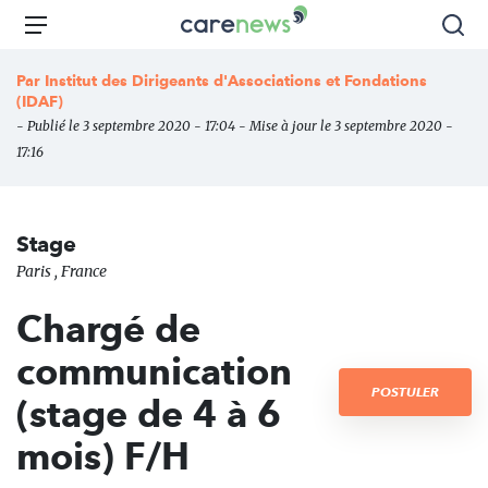
Aller
Carenews,
Menu
Rec
au
Le
contenu
média
Par
Institut des Dirigeants d'Associations et Fondations
principal
des
(IDAF)
acteurs
- Publié le 3 septembre 2020 - 17:04 - Mise à jour le 3 septembre 2020 -
de
17:16
l'engagement
Stage
Paris , France
Chargé de
communication
POSTULER
(stage de 4 à 6
mois) F/H