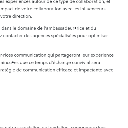
es expériences autour de ce type de collaboration, et
mpact de votre collaboration avec les influenceurs
 votre direction.
es dans le domaine de l'ambassadeur•rice et du
 contacter des agences spécialisées pour optimiser
r·rices communication qui partageront leur expérience
vaincu•es que ce temps d'échange convivial sera
tratégie de communication efficace et impactante avec
pour votre association ou fondation, comprendre leur