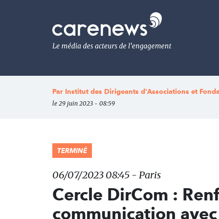
Aller
au
Carenews,
contenu
Le
principal
média
des
acteurs
de
l'engagement
Par
Institut des Dirigeants d'Associations et Fond
le 29 juin 2023 - 08:59
TERMINÉ
06/07/2023 08:45 - Paris
Cercle DirCom : Renf
communication avec 