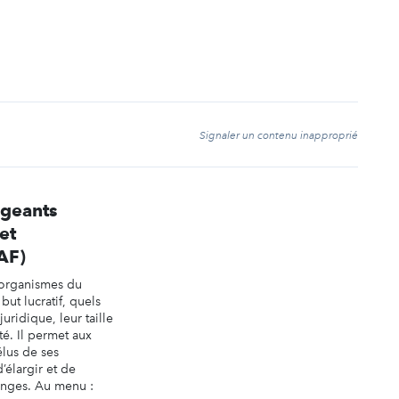
t
Signaler un contenu inapproprié
rigeants
et
AF)
 organismes du
but lucratif, quels
juridique, leur taille
ité. Il permet aux
élus de ses
’élargir et de
anges. Au menu :