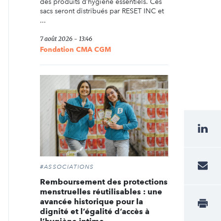
des produits d’hygiène essentiels. Ces
sacs seront distribués par RESET INC et
...
7 août 2026 - 13:46
Fondation CMA CGM
#ASSOCIATIONS
Remboursement des protections
menstruelles réutilisables : une
avancée historique pour la
dignité et l’égalité d’accès à