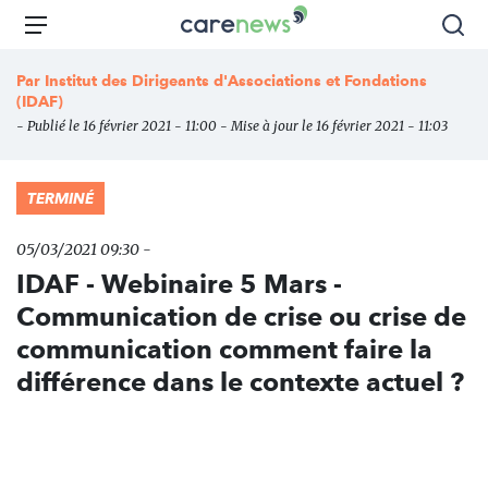
Aller
Carenews,
Menu
Rec
au
Le
contenu
média
Par
Institut des Dirigeants d'Associations et Fondations
principal
des
(IDAF)
acteurs
- Publié le 16 février 2021 - 11:00 - Mise à jour le 16 février 2021 - 11:03
de
l'engagement
TERMINÉ
05/03/2021 09:30 -
IDAF - Webinaire 5 Mars -
Communication de crise ou crise de
communication comment faire la
différence dans le contexte actuel ?