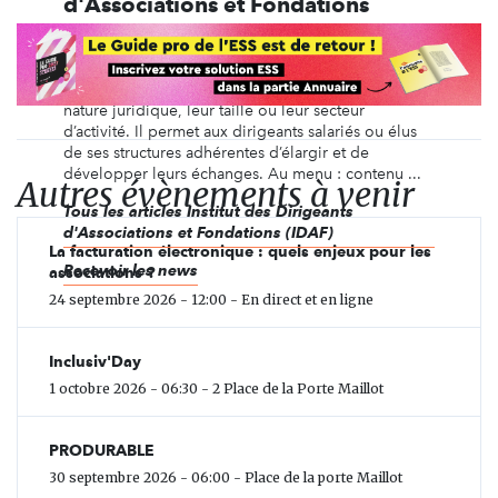
d'Associations et Fondations
(IDAF)
L’IDAF rassemble des organismes du monde
associatif, sans but lucratif, quels que soient leur
nature juridique, leur taille ou leur secteur
d’activité. Il permet aux dirigeants salariés ou élus
de ses structures adhérentes d’élargir et de
développer leurs échanges. Au menu : contenu ...
Autres évènements à venir
Tous les articles Institut des Dirigeants
d'Associations et Fondations (IDAF)
La facturation électronique : quels enjeux pour les
Recevoir les news
associations ?
24 septembre 2026 - 12:00 - En direct et en ligne
Inclusiv'Day
1 octobre 2026 - 06:30 - 2 Place de la Porte Maillot
PRODURABLE
30 septembre 2026 - 06:00 - Place de la porte Maillot