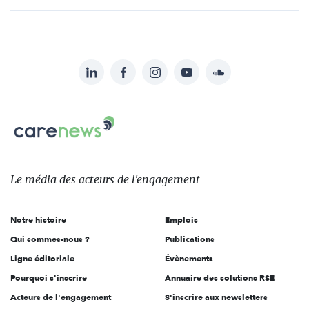
LinkedIn
Facebook
Instagram
YouTube
Soundcloud
Suivez-
nous
Carenews,
sur:
Le
média
des
Le média
des acteurs
de l'engagement
acteurs
de
Notre histoire
Emplois
l'engagement
Qui sommes-nous ?
Publications
Ligne éditoriale
Évènements
Pourquoi s'inscrire
Annuaire des solutions RSE
Acteurs de l'engagement
S'inscrire aux newsletters