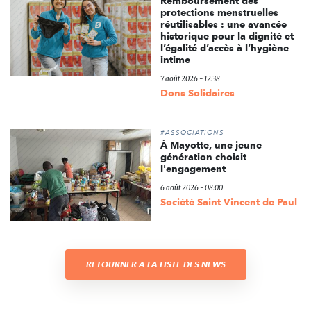
Remboursement des
protections menstruelles
réutilisables : une avancée
historique pour la dignité et
l’égalité d’accès à l’hygiène
intime
7 août 2026 - 12:38
Dons Solidaires
#ASSOCIATIONS
À Mayotte, une jeune
génération choisit
l'engagement
6 août 2026 - 08:00
Société Saint Vincent de Paul
RETOURNER À LA LISTE DES NEWS