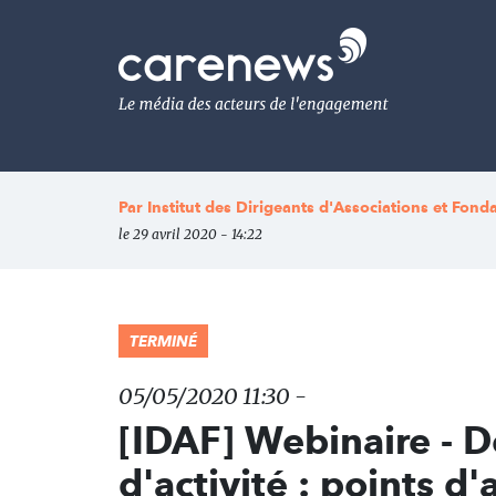
Aller
au
Carenews,
contenu
Le
principal
média
des
acteurs
de
l'engagement
Par
Institut des Dirigeants d'Associations et Fond
le 29 avril 2020 - 14:22
TERMINÉ
05/05/2020 11:30 -
[IDAF] Webinaire - D
d'activité : points d