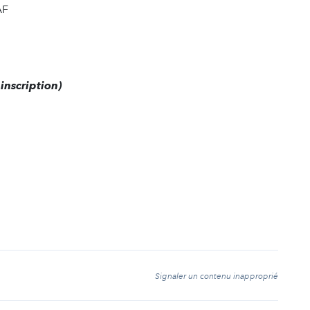
AF
inscription)
t
Signaler un contenu inapproprié