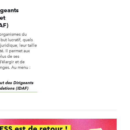
rigeants
et
AF)
 organismes du
but lucratif, quels
juridique, leur taille
ité. Il permet aux
élus de ses
’élargir et de
anges. Au menu :
itut des Dirigeants
ndations (IDAF)