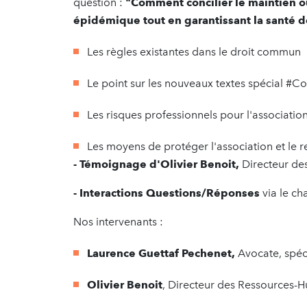
question
:
"Comment concilier le maintien ou
épidémique tout en garantissant la santé de
Les règles existantes dans le droit commun
Le point sur les nouveaux textes spécial #C
Les risques professionnels pour l'association
Les moyens de protéger l'association et le r
- Témoignage d'
Olivier Benoit
,
Directeur de
- Interactions Questions/Réponses
via le ch
Nos intervenants :
Laurence Guettaf Pechenet,
Avocate, spéci
Olivier Benoit
, Directeur des Ressources-H