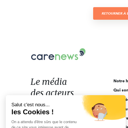
RETOURNER À L
Carenews,
Le
média
des
acteurs
Le média
Notre h
de
des acteurs
Qui so
l'engagement
Ligne é
de l'engagement
Salut c'est nous...
Pourquo
les Cookies !
Acteur
On a attendu d'être sûrs que le contenu
de ce site vous intéresse avant de
Actuali