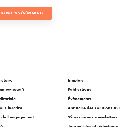
A LISTE DES ÉVÈNEMENTS
istoire
Emplois
mmes-nous ?
Publications
ditoriale
Évènements
i s'inscrire
Annuaire des solutions RSE
s de l'engagement
S'inscrire aux newsletters
tés
Journalistes et rédacteurs