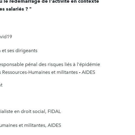
 le redémarrage de l'activité en contexte
s salariés ? "
ovid19
 et ses dirigeants
esponsable pénal des risques liés à l'épidémie
s Ressources-Humaines et militantes
-
AIDES
at
aliste en droit social, FIDAL
umaines et militantes, AIDES