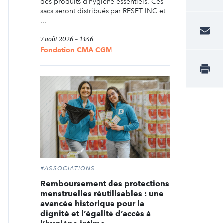
des produits d’hygiène essentiels. Ces
sacs seront distribués par RESET INC et
...
7 août 2026 - 13:46
Fondation CMA CGM
#ASSOCIATIONS
Remboursement des protections
menstruelles réutilisables : une
avancée historique pour la
dignité et l’égalité d’accès à