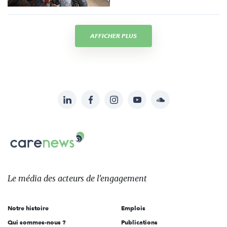
AFFICHER PLUS
LinkedIn
Facebook
Instagram
YouTube
Soundcloud
Suivez-
nous
Carenews,
sur:
Le
média
des
Le média
des acteurs
de l'engagement
acteurs
de
Notre histoire
Emplois
l'engagement
Qui sommes-nous ?
Publications