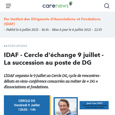
Aller
Carenews,
Menu
Rec
au
Le
contenu
média
Par
Institut des Dirigeants d'Associations et Fondations
principal
des
(IDAF)
acteurs
- Publié le 6 juillet 2021 - 16:34 - Mise à jour le 6 juillet 2021 - 22:35
de
l'engagement
#ASSOCIATIONS
IDAF - Cercle d'échange 9 juillet -
La succession au poste de DG
L'IDAF organise le 9 Juillet un Cercle DG, cycle de rencontres-
débats en visio-conférence consacrées au métier de « DG »
d'associations et fondations.