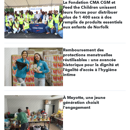
La Fondation CMA CGM et
Feed the Children unissent
leurs forces pour distribuer
plus de 1 400 sacs à dos
remplis de produits essentiels
aux enfants de Norfolk
Remboursement des
protections menstruelles
réutilisables : une avancée
historique pour la dignité et
l’égalité d’accès à l’hygiène
intime
À Mayotte, une jeune
génération choisit
l'engagement