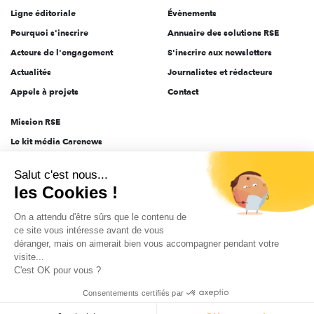
Ligne éditoriale
Évènements
Pourquoi s'inscrire
Annuaire des solutions RSE
Acteurs de l'engagement
S'inscrire aux newsletters
Actualités
Journalistes et rédacteurs
Appels à projets
Contact
Mission RSE
Le kit média Carenews
Groupe AEF
Salut c'est nous...
AEF info
les Cookies !
Novethic
On a attendu d'être sûrs que le contenu de
PRODURABLE
ce site vous intéresse avant de vous
Inclusiv Day
déranger, mais on aimerait bien vous accompagner pendant votre
visite...
C'est OK pour vous ?
CGV
Données personnelles
Mentions légales
2025-2026 Tout droits réservés
Consentements certifiés par