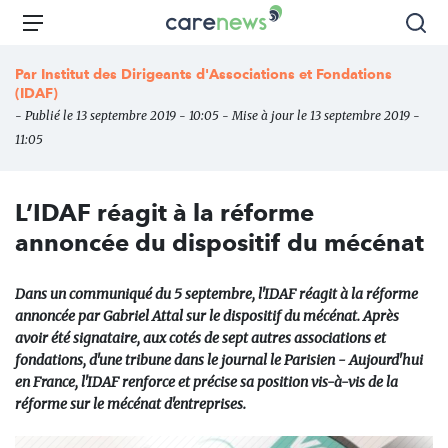
Aller
Carenews,
Menu
Rec
au
Le
contenu
média
Par
Institut des Dirigeants d'Associations et Fondations
principal
des
(IDAF)
acteurs
- Publié le 13 septembre 2019 - 10:05 - Mise à jour le 13 septembre 2019 -
de
11:05
l'engagement
L’IDAF réagit à la réforme
annoncée du dispositif du mécénat
Dans un communiqué du 5 septembre, l'IDAF réagit à la réforme
annoncée par Gabriel Attal sur le dispositif du mécénat. Après
avoir été signataire, aux cotés de sept autres associations et
fondations, d'une tribune dans le journal le Parisien - Aujourd'hui
en France, l'IDAF renforce et précise sa position vis-à-vis de la
réforme sur le mécénat d'entreprises.