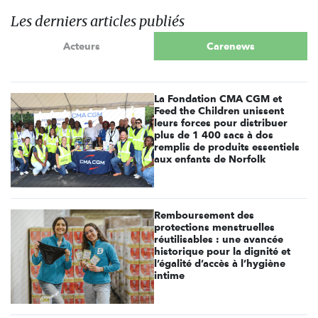
Les derniers articles publiés
Acteurs
Carenews
La Fondation CMA CGM et
Feed the Children unissent
leurs forces pour distribuer
plus de 1 400 sacs à dos
remplis de produits essentiels
aux enfants de Norfolk
Remboursement des
protections menstruelles
réutilisables : une avancée
historique pour la dignité et
l’égalité d’accès à l’hygiène
intime