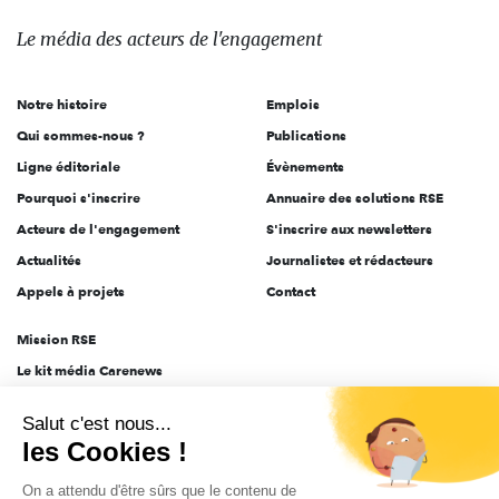
média
des
Le média
des acteurs
de l'engagement
acteurs
de
Notre histoire
Emplois
l'engagement
Qui sommes-nous ?
Publications
Ligne éditoriale
Évènements
Pourquoi s'inscrire
Annuaire des solutions RSE
Acteurs de l'engagement
S'inscrire aux newsletters
Actualités
Journalistes et rédacteurs
Appels à projets
Contact
Mission RSE
Le kit média Carenews
Groupe AEF
Salut c'est nous...
AEF info
les Cookies !
Novethic
On a attendu d'être sûrs que le contenu de
PRODURABLE