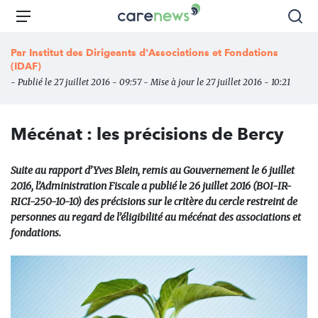
Aller
Carenews,
Menu
Rec
au
Le
contenu
média
Par
Institut des Dirigeants d'Associations et Fondations
principal
des
(IDAF)
acteurs
- Publié le 27 juillet 2016 - 09:57 - Mise à jour le 27 juillet 2016 - 10:21
de
l'engagement
Mécénat : les précisions de Bercy
Suite au rapport d’Yves Blein, remis au Gouvernement le 6 juillet
2016, l’Administration Fiscale a publié le 26 juillet 2016 (BOI-IR-
RICI-250-10-10) des précisions sur le critère du cercle restreint de
personnes au regard de l’éligibilité au mécénat des associations et
fondations.