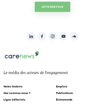
AFFICHER PLUS
LinkedIn
Facebook
Instagram
YouTube
Soundcloud
Suivez-
nous
Carenews,
sur:
Le
média
des
Le média
des acteurs
de l'engagement
acteurs
de
Notre histoire
Emplois
l'engagement
Qui sommes-nous ?
Publications
Ligne éditoriale
Évènements