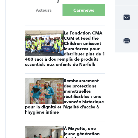
Acteurs
Carenews
La Fondation CMA
CGM et Feed the
Children unissent
leurs forces pour
distribuer plus de 1
400 sacs à dos remplis de produits
essentiels aux enfants de Norfolk
Remboursement
des protections
menstruelles
réutilisables : une
avancée historique
pour la dignité et l’égalité d’accès à
l’hygiène intime
À Mayotte, une
jeune génération