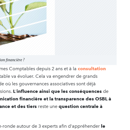
on financière ?
rmes Comptables depuis 2 ans et à la
consultation
table va évoluer. Cela va engendrer de grands
e où les gouvernances associatives sont déjà
sions.
L
'
influence ainsi que les conséquences
de
ication financière
et la transparence des OSBL à
nce et des tiers
reste une
question centrale
à
le-ronde autour de 3 experts afin d'appréhender
le