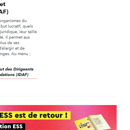
et
AF)
 organismes du
but lucratif, quels
juridique, leur taille
ité. Il permet aux
élus de ses
’élargir et de
anges. Au menu :
itut des Dirigeants
ndations (IDAF)