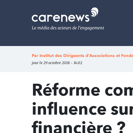
Aller
au
Carenews,
contenu
Le
principal
média
des
acteurs
de
l'engagement
Par
Institut des Dirigeants d'Associations et Fond
jour le 29 octobre 2018 - 14:02
Réforme com
influence s
financière ?