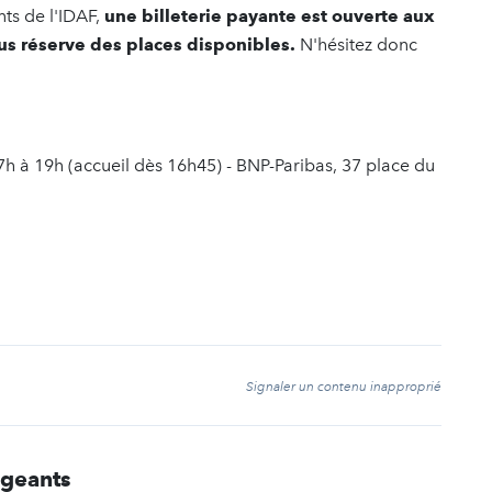
ts de l'IDAF,
une billeterie payante est ouverte aux
us réserve des places disponibles.
N'hésitez donc
h à 19h (accueil dès 16h45) - BNP-Paribas, 37 place du
t
Signaler un contenu inapproprié
rigeants