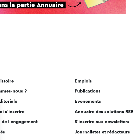
istoire
Emplois
mmes-nous ?
Publications
ditoriale
Évènements
i s'inscrire
Annuaire des solutions RSE
s de l'engagement
S'inscrire aux newsletters
tés
Journalistes et rédacteurs