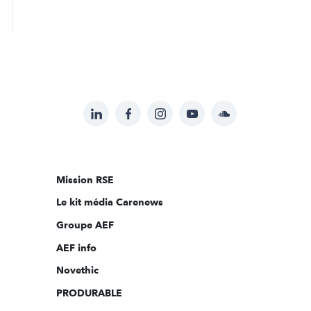
LinkedIn
Facebook
Instagram
YouTube
Soundcloud
Suivez-
nous
sur:
Mission RSE
Le kit média Carenews
Groupe AEF
AEF info
Novethic
PRODURABLE