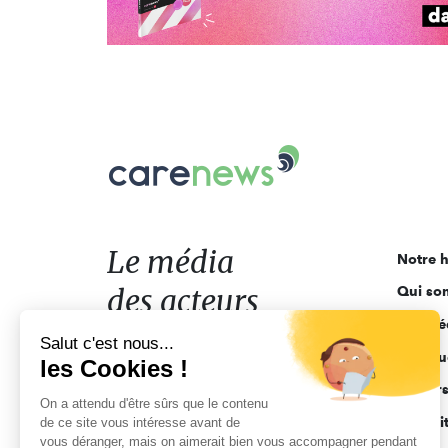
Carenews,
Le
média
des
acteurs
Le média
Notre h
de
des acteurs
Qui so
l'engagement
Ligne é
de l'engagement
Salut c'est nous...
Pourquo
les Cookies !
Acteur
On a attendu d'être sûrs que le contenu
Actuali
de ce site vous intéresse avant de
vous déranger, mais on aimerait bien vous accompagner pendant