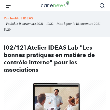
Aller
Carenews,
Menu
Rec
au
Le
contenu
média
Par
Institut IDEAS
principal
des
- Publié le 18 novembre 2021 - 12:22 - Mise à jour le 18 novembre 2021 -
acteurs
14:29
de
l'engagement
[02/12] Atelier IDEAS Lab "Les
bonnes pratiques en matière de
contrôle interne" pour les
associations