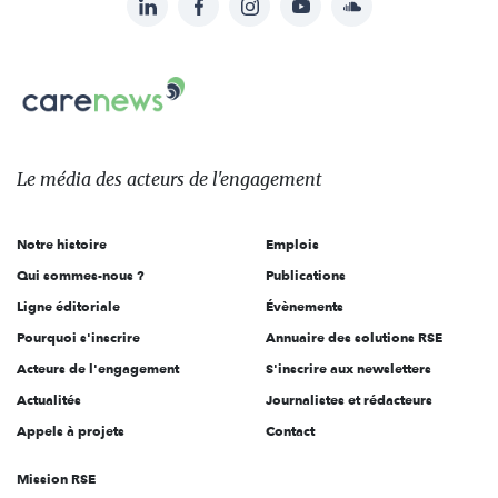
Suivez-
nous
Carenews,
sur:
Le
média
des
Le média
des acteurs
de l'engagement
acteurs
de
Notre histoire
Emplois
l'engagement
Qui sommes-nous ?
Publications
Ligne éditoriale
Évènements
Pourquoi s'inscrire
Annuaire des solutions RSE
Acteurs de l'engagement
S'inscrire aux newsletters
Actualités
Journalistes et rédacteurs
Appels à projets
Contact
Mission RSE