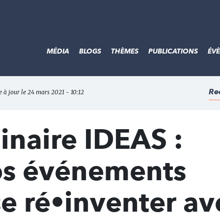
MÉDIA
BLOGS
THÈMES
PUBLICATIONS
ÉV
Re
 à jour le 24 mars 2021 - 10:12
inaire IDEAS :
s événements
se ré•inventer av