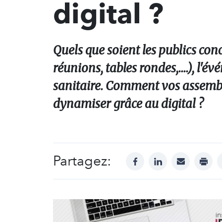
digital ?
Quels que soient les publics con
réunions, tables rondes,....), l'
sanitaire. Comment vos assemblé
dynamiser grâce au digital ?
Partagez:
facebook
linkedin
mail
print