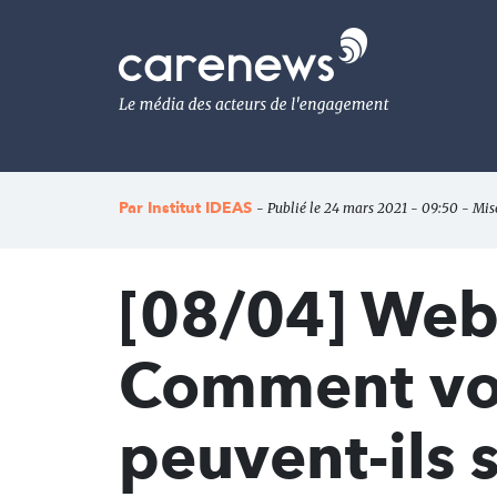
Aller
au
Carenews,
contenu
Le
principal
média
des
acteurs
de
l'engagement
Par
Institut IDEAS
- Publié le 24 mars 2021 - 09:50 - Mise
[08/04] Web
Comment vo
peuvent-ils 