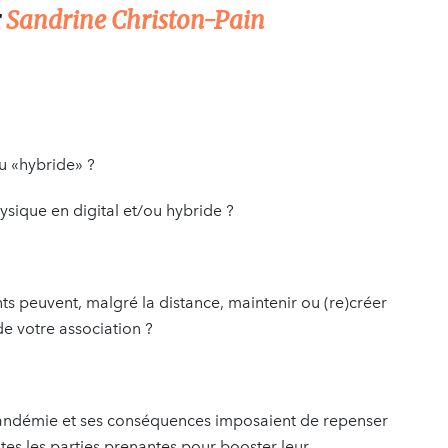
r
Sandrine Christon-Pain
u «hybride» ?
ique en digital et/ou hybride ?
peuvent, malgré la distance, maintenir ou (re)créer
e votre association ?
e pandémie et ses conséquences imposaient de repenser
tes les parties prenantes pour booster leur