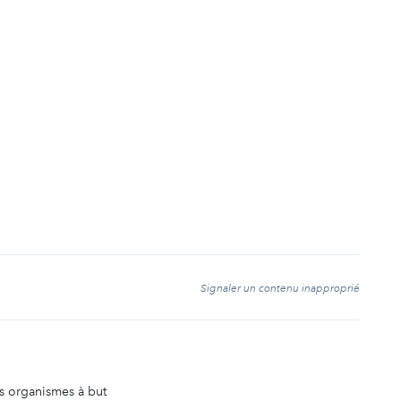
t
Signaler un contenu inapproprié
es organismes à but