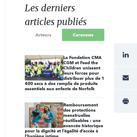
Les derniers
articles publiés
Acteurs
Carenews
La Fondation CMA
CGM et Feed the
Children unissent
leurs forces pour
distribuer plus de 1
400 sacs à dos remplis de produits
essentiels aux enfants de Norfolk
Remboursement
des protections
menstruelles
réutilisables : une
avancée historique
pour la dignité et l’égalité d’accès à
l’hygiène intime