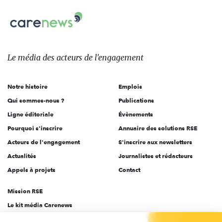
nous
Carenews,
sur:
Le
média
des
Le média
des acteurs
de l'engagement
acteurs
de
Notre histoire
Emplois
l'engagement
Qui sommes-nous ?
Publications
Ligne éditoriale
Évènements
Pourquoi s'inscrire
Annuaire des solutions RSE
Acteurs de l'engagement
S'inscrire aux newsletters
Actualités
Journalistes et rédacteurs
Appels à projets
Contact
Mission RSE
Le kit média Carenews
Groupe AEF