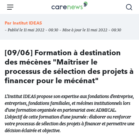
Aller
Carenews,
Menu
Rec
au
Le
contenu
média
Par
Institut IDEAS
principal
des
- Publié le 11 mai 2022 - 08:30 - Mise à jour le 11 mai 2022 - 08:30
acteurs
de
l'engagement
[09/06] Formation à destination
des mécènes "Maîtriser le
processus de sélection des projets à
financer pour le mécénat"
L’Institut IDEAS propose son expertise aux fondations d’entreprise,
entreprises, fondations familiales, et mécènes institutionnels lors
d’une formation organisée en partenariat avec ADMICAL.
L’objectif de cette formation d’une journée : élaborer ou renforcer
votre processus de sélection des projets à financer et permettre une
décision éclairée et objective.