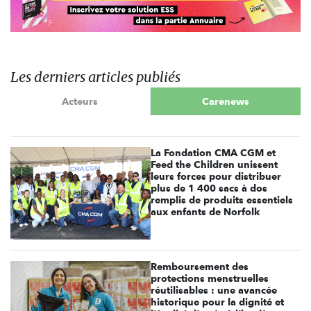
Les derniers articles publiés
Acteurs
Carenews
La Fondation CMA CGM et
Feed the Children unissent
leurs forces pour distribuer
plus de 1 400 sacs à dos
remplis de produits essentiels
aux enfants de Norfolk
Remboursement des
protections menstruelles
réutilisables : une avancée
historique pour la dignité et