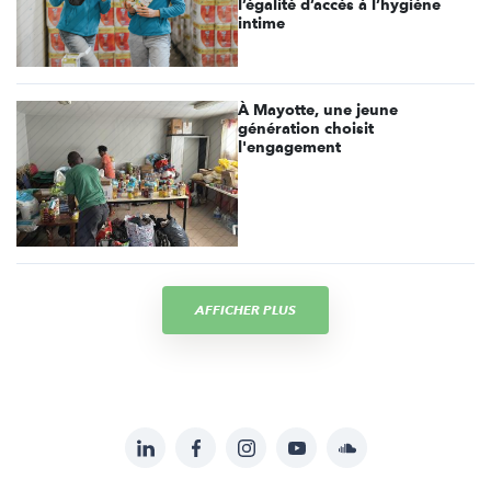
l’égalité d’accès à l’hygiène
intime
À Mayotte, une jeune
génération choisit
l'engagement
AFFICHER PLUS
LinkedIn
Facebook
Instagram
YouTube
Soundcloud
Suivez-