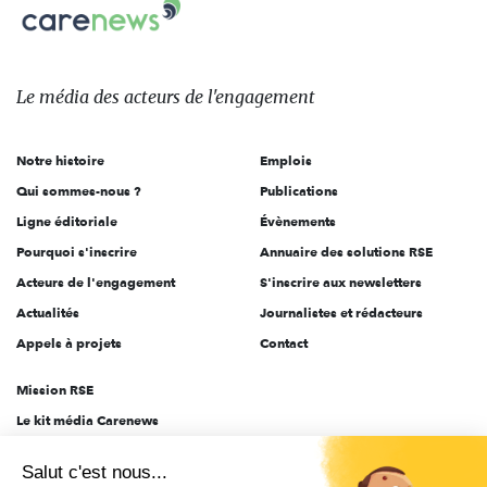
Carenews,
sur:
Le
média
des
Le média
des acteurs
de l'engagement
acteurs
de
Notre histoire
Emplois
l'engagement
Qui sommes-nous ?
Publications
Ligne éditoriale
Évènements
Pourquoi s'inscrire
Annuaire des solutions RSE
Acteurs de l'engagement
S'inscrire aux newsletters
Actualités
Journalistes et rédacteurs
Appels à projets
Contact
Mission RSE
Le kit média Carenews
Groupe AEF
Salut c'est nous...
AEF info