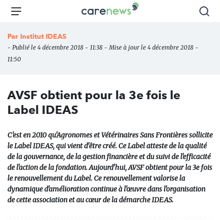
Aller
Carenews,
Menu
Rec
au
Le
contenu
média
Par
Institut IDEAS
principal
des
- Publié le 4 décembre 2018 - 11:38 - Mise à jour le 4 décembre 2018 -
acteurs
11:50
de
l'engagement
AVSF obtient pour la 3e fois le
Label IDEAS
C'est en 2010 qu'Agronomes et Vétérinaires Sans Frontières sollicite
le Label IDEAS, qui vient d'être créé. Ce Label atteste de la qualité
de la gouvernance, de la gestion financière et du suivi de l'efficacité
de l'action de la fondation. Aujourd'hui, AVSF obtient pour la 3e fois
le renouvellement du Label. Ce renouvellement valorise la
dynamique d'amélioration continue à l'œuvre dans l'organisation
de cette association et au cœur de la démarche IDEAS.