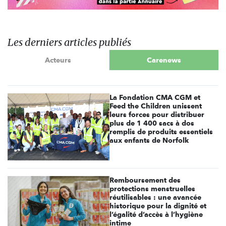
Les derniers articles publiés
Acteurs
Carenews
La Fondation CMA CGM et
Feed the Children unissent
leurs forces pour distribuer
plus de 1 400 sacs à dos
remplis de produits essentiels
aux enfants de Norfolk
Remboursement des
protections menstruelles
réutilisables : une avancée
historique pour la dignité et
l’égalité d’accès à l’hygiène
intime