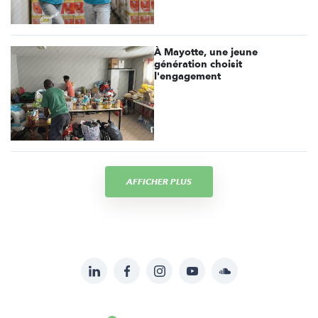
À Mayotte, une jeune
génération choisit
l'engagement
AFFICHER PLUS
LinkedIn
Facebook
Instagram
YouTube
Soundcloud
Suivez-
nous