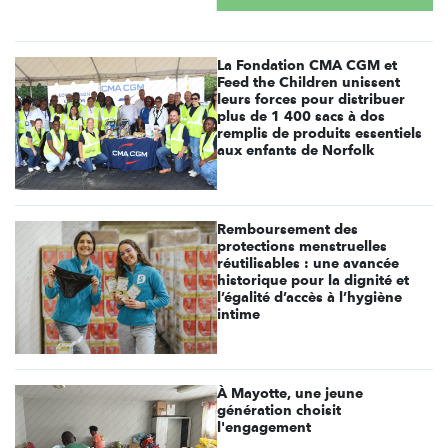
La Fondation CMA CGM et
Feed the Children unissent
leurs forces pour distribuer
plus de 1 400 sacs à dos
remplis de produits essentiels
aux enfants de Norfolk
Remboursement des
protections menstruelles
réutilisables : une avancée
historique pour la dignité et
l’égalité d’accès à l’hygiène
intime
À Mayotte, une jeune
génération choisit
l'engagement