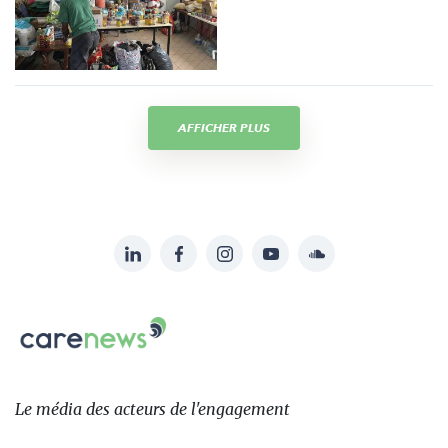
AFFICHER PLUS
LinkedIn
Facebook
Instagram
YouTube
Soundcloud
Suivez-
nous
Carenews,
sur:
Le
média
des
Le média
des acteurs
de l'engagement
acteurs