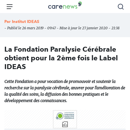
Aller
Carenews,
Menu
Rec
au
Le
contenu
média
Par
Institut IDEAS
principal
des
- Publié le 26 mars 2019 - 09:47 - Mise à jour le 27 janvier 2020 - 21:38
acteurs
de
l'engagement
La Fondation Paralysie Cérébrale
obtient pour la 2ème fois le Label
IDEAS
Cette Fondation a pour vocation de promouvoir et soutenir la
recherche sur la paralysie cérébrale, œuvrer pour l'amélioration de
la qualité des soins, la diffusion des bonnes pratiques et le
développement des connaissances.