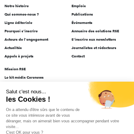
de
Notre histoire
Emplois
l'engagement
Qui sommes-nous ?
Publications
Ligne éditoriale
Évènements
Pourquoi s'inscrire
Annuaire des solutions RSE
Acteurs de l'engagement
S'inscrire aux newsletters
Actualités
Journalistes et rédacteurs
Appels à projets
Contact
Mission RSE
Le kit média Carenews
Groupe AEF
Salut c'est nous...
AEF info
les Cookies !
Novethic
On a attendu d'être sûrs que le contenu de
PRODURABLE
ce site vous intéresse avant de vous
Inclusiv Day
déranger, mais on aimerait bien vous accompagner pendant votre
visite...
C'est OK pour vous ?